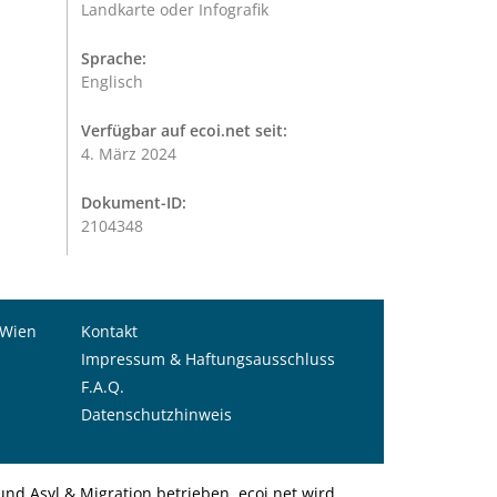
Landkarte oder Infografik
Sprache:
Englisch
Verfügbar auf ecoi.net seit:
4. März 2024
Dokument-ID:
2104348
 Wien
Kontakt
Impressum & Haftungsausschluss
F.A.Q.
Datenschutzhinweis
nd Asyl & Migration betrieben. ecoi.net wird