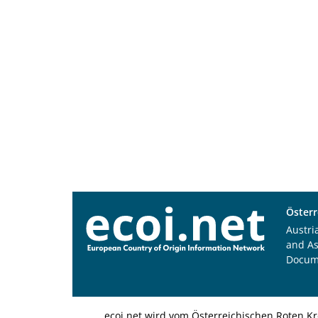
Österr
Austri
and A
Docum
ecoi.net wird vom Österreichischen Roten Kr