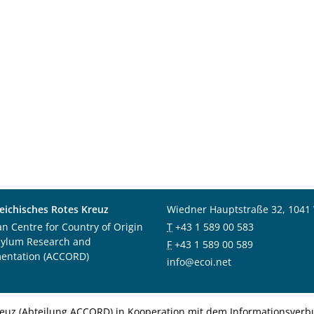
eichisches Rotes Kreuz
Wiedner Hauptstraße 32, 1041
an Centre for Country of Origin
T
+43 1 589 00 583
sylum Research and
F
+43 1 589 00 589
entation (ACCORD)
info@ecoi.net
euz (Abteilung ACCORD) in Kooperation mit dem Informationsverbu