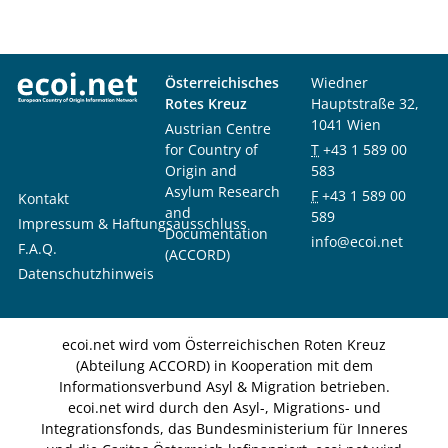
Österreichisches
Wiedner
Rotes Kreuz
Hauptstraße 32,
1041 Wien
Austrian Centre
for Country of
T
+43 1 589 00
Origin and
583
Asylum Research
F
+43 1 589 00
Kontakt
and
589
Impressum & Haftungsausschluss
Documentation
info@ecoi.net
F.A.Q.
(ACCORD)
Datenschutzhinweis
ecoi.net wird vom Österreichischen Roten Kreuz
(Abteilung ACCORD) in Kooperation mit dem
Informationsverbund Asyl & Migration betrieben.
ecoi.net wird durch den Asyl-, Migrations- und
Integrationsfonds, das Bundesministerium für Inneres