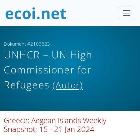
Dokument #2103623
UNHCR – UN High
Commissioner for
Refugees
(Autor)
Greece; Aegean Islands Weekly
Snapshot; 15 - 21 Jan 2024