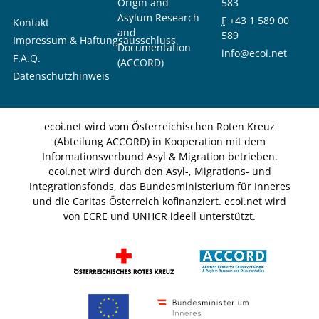
Origin and
583
Asylum Research
F
+43 1 589 00
Kontakt
and
589
Impressum & Haftungsausschluss
Documentation
info@ecoi.net
F.A.Q.
(ACCORD)
Datenschutzhinweis
ecoi.net wird vom Österreichischen Roten Kreuz
(Abteilung ACCORD) in Kooperation mit dem
Informationsverbund Asyl & Migration betrieben.
ecoi.net wird durch den Asyl-, Migrations- und
Integrationsfonds, das Bundesministerium für Inneres
und die Caritas Österreich kofinanziert. ecoi.net wird
von ECRE und UNHCR ideell unterstützt.