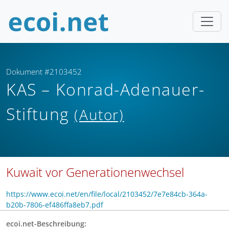
Dokument #2103452
KAS – Konrad-Adenauer-
Stiftung
(Autor)
Kuwait vor Generationenwechsel
https://www.ecoi.net/en/file/local/2103452/7e7e84cb-364a-
b20b-7806-ef486ffa8eb7.pdf
ecoi.net-Beschreibung: