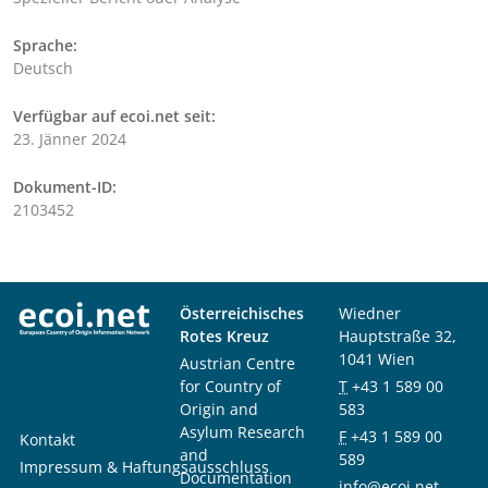
Sprache:
Deutsch
Verfügbar auf ecoi.net seit:
23. Jänner 2024
Dokument-ID:
2103452
Österreichisches
Wiedner
Rotes Kreuz
Hauptstraße 32,
1041 Wien
Austrian Centre
for Country of
T
+43 1 589 00
Origin and
583
Asylum Research
F
+43 1 589 00
Kontakt
and
589
Impressum & Haftungsausschluss
Documentation
info@ecoi.net