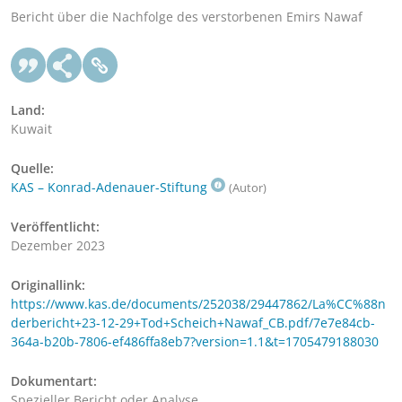
Bericht über die Nachfolge des verstorbenen Emirs Nawaf
Land:
Kuwait
Quelle:
KAS – Konrad-Adenauer-Stiftung
(Autor)
Veröffentlicht:
Dezember 2023
Originallink:
https://www.kas.de/documents/252038/29447862/La%CC%88n
derbericht+23-12-29+Tod+Scheich+Nawaf_CB.pdf/7e7e84cb-
364a-b20b-7806-ef486ffa8eb7?version=1.1&t=1705479188030
Dokumentart:
Spezieller Bericht oder Analyse