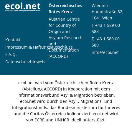
Österreichisches
Wiedner
Rotes Kreuz
Hauptstraße 32,
1041 Wien
Austrian Centre
for Country of
T
+43 1 589 00
Origin and
583
Asylum Research
F
+43 1 589 00
Kontakt
and
589
Impressum & Haftungsausschluss
Documentation
info@ecoi.net
F.A.Q.
(ACCORD)
Datenschutzhinweis
ecoi.net wird vom Österreichischen Roten Kreuz
(Abteilung ACCORD) in Kooperation mit dem
Informationsverbund Asyl & Migration betrieben.
ecoi.net wird durch den Asyl-, Migrations- und
Integrationsfonds, das Bundesministerium für Inneres
und die Caritas Österreich kofinanziert. ecoi.net wird
von ECRE und UNHCR ideell unterstützt.