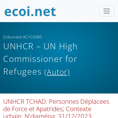
Dokument #2103085
UNHCR – UN High
Commissioner for
Refugees
(Autor)
UNHCR TCHAD: Personnes Déplacees
de Force et Apatrides; Contexte
urbain: N'djaména; 31/12/2023