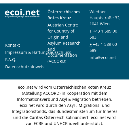
Österreichisches
Wiedner
Rotes Kreuz
Hauptstraße 32,
1041 Wien
Austrian Centre
for Country of
T
+43 1 589 00
Origin and
583
Asylum Research
F
+43 1 589 00
Kontakt
and
589
Impressum & Haftungsausschluss
Documentation
info@ecoi.net
F.A.Q.
(ACCORD)
Datenschutzhinweis
ecoi.net wird vom Österreichischen Roten Kreuz
(Abteilung ACCORD) in Kooperation mit dem
Informationsverbund Asyl & Migration betrieben.
ecoi.net wird durch den Asyl-, Migrations- und
Integrationsfonds, das Bundesministerium für Inneres
und die Caritas Österreich kofinanziert. ecoi.net wird
von ECRE und UNHCR ideell unterstützt.