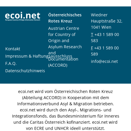
Österreichisches
Wiedner
Rotes Kreuz
Hauptstraße 32,
1041 Wien
Austrian Centre
for Country of
T
+43 1 589 00
Origin and
583
Asylum Research
F
+43 1 589 00
Kontakt
and
589
Impressum & Haftungsausschluss
Documentation
info@ecoi.net
F.A.Q.
(ACCORD)
Datenschutzhinweis
ecoi.net wird vom Österreichischen Roten Kreuz
(Abteilung ACCORD) in Kooperation mit dem
Informationsverbund Asyl & Migration betrieben.
ecoi.net wird durch den Asyl-, Migrations- und
Integrationsfonds, das Bundesministerium für Inneres
und die Caritas Österreich kofinanziert. ecoi.net wird
von ECRE und UNHCR ideell unterstützt.