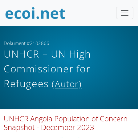
Dokument #2102866
UNHCR – UN High
Commissioner for
Refugees
(Autor)
UNHCR Angola Population of Concern
Snapshot - December 2023