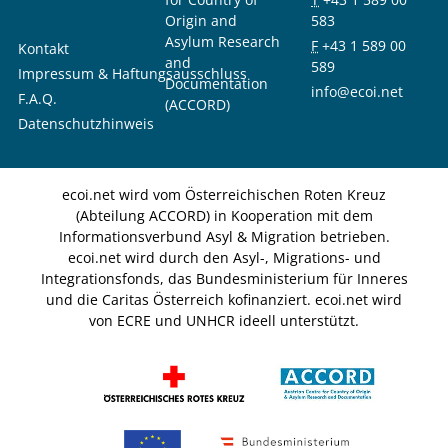
Origin and
583
Asylum Research
F
+43 1 589 00
Kontakt
and
589
Impressum & Haftungsausschluss
Documentation
info@ecoi.net
F.A.Q.
(ACCORD)
Datenschutzhinweis
ecoi.net wird vom Österreichischen Roten Kreuz
(Abteilung ACCORD) in Kooperation mit dem
Informationsverbund Asyl & Migration betrieben.
ecoi.net wird durch den Asyl-, Migrations- und
Integrationsfonds, das Bundesministerium für Inneres
und die Caritas Österreich kofinanziert. ecoi.net wird
von ECRE und UNHCR ideell unterstützt.