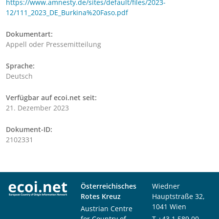
https://www.amnesty.de/sites/default/files/2023-
12/111_2023_DE_Burkina%20Faso.pdf
Dokumentart:
Appell oder Pressemitteilung
Sprache:
Deutsch
Verfügbar auf ecoi.net seit:
21. Dezember 2023
Dokument-ID:
2102331
Österreichisches
Wiedner
Rotes Kreuz
Hauptstraße 32,
1041 Wien
Austrian Centre
for Country of
T
+43 1 589 00