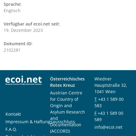
Sprache:
Englisch
Verfügbar auf ecoi.net seit:
19. Dezember 2023
Dokument-ID:
2102281
Österreichisches
Wiedner
Rotes Kreuz
Hauptstraße 32,
1041 Wien
Austrian Centre
for Country of
T
+43 1 589 00
Origin and
583
Asylum Research
F
+43 1 589 00
Kontakt
and
589
Impressum & Haftungsausschluss
Documentation
info@ecoi.net
F.A.Q.
(ACCORD)