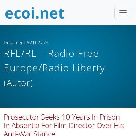
Dokument #2102273
RFE/RL – Radio Free
Europe/Radio Liberty
(Autor)
Prosecutor Seeks 10 Years In Prison
In Absentia For Film Director Over His
Anti-War Stance