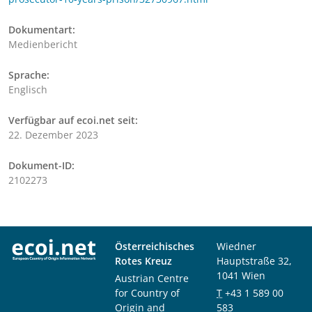
Dokumentart:
Medienbericht
Sprache:
Englisch
Verfügbar auf ecoi.net seit:
22. Dezember 2023
Dokument-ID:
2102273
Österreichisches
Wiedner
Rotes Kreuz
Hauptstraße 32,
1041 Wien
Austrian Centre
for Country of
T
+43 1 589 00
Origin and
583