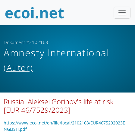
Dokument #2102163
Amnesty International
(Autor)
Russia: Aleksei Gorinov's life at risk
[EUR 46/7529/2023]
https://www.ecoi.net/en/file/local/2102163/EUR4675292023E
NGLISH.pdf