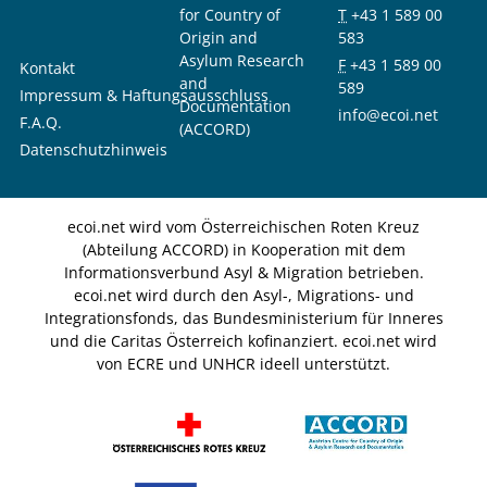
for Country of
T
+43 1 589 00
Origin and
583
Asylum Research
F
+43 1 589 00
Kontakt
and
589
Impressum & Haftungsausschluss
Documentation
info@ecoi.net
F.A.Q.
(ACCORD)
Datenschutzhinweis
ecoi.net wird vom Österreichischen Roten Kreuz
(Abteilung ACCORD) in Kooperation mit dem
Informationsverbund Asyl & Migration betrieben.
ecoi.net wird durch den Asyl-, Migrations- und
Integrationsfonds, das Bundesministerium für Inneres
und die Caritas Österreich kofinanziert. ecoi.net wird
von ECRE und UNHCR ideell unterstützt.