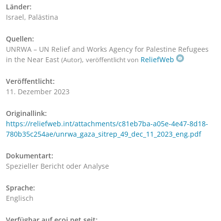
Länder:
Israel, Palästina
Quellen:
UNRWA – UN Relief and Works Agency for Palestine Refugees
in the Near East
,
ReliefWeb
(Autor)
veröffentlicht von
Veröffentlicht:
11. Dezember 2023
Originallink:
https://reliefweb.int/attachments/c81eb7ba-a05e-4e47-8d18-
780b35c254ae/unrwa_gaza_sitrep_49_dec_11_2023_eng.pdf
Dokumentart:
Spezieller Bericht oder Analyse
Sprache:
Englisch
Verfügbar auf ecoi.net seit: