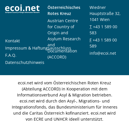
Österreichisches
Wiedner
Rotes Kreuz
Hauptstraße 32,
1041 Wien
Austrian Centre
for Country of
T
+43 1 589 00
Origin and
583
Asylum Research
F
+43 1 589 00
Kontakt
and
589
Impressum & Haftungsausschluss
Documentation
info@ecoi.net
F.A.Q.
(ACCORD)
Datenschutzhinweis
ecoi.net wird vom Österreichischen Roten Kreuz
(Abteilung ACCORD) in Kooperation mit dem
Informationsverbund Asyl & Migration betrieben.
ecoi.net wird durch den Asyl-, Migrations- und
Integrationsfonds, das Bundesministerium für Inneres
und die Caritas Österreich kofinanziert. ecoi.net wird
von ECRE und UNHCR ideell unterstützt.