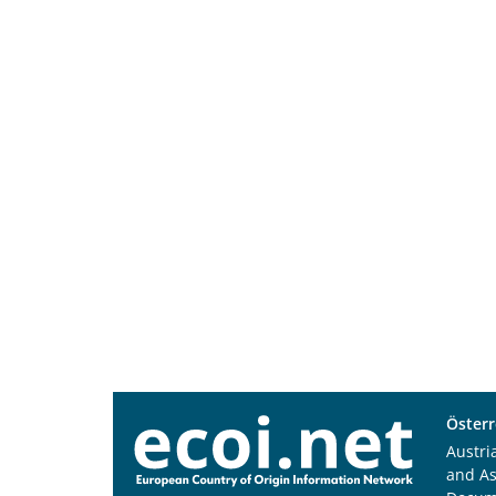
Österr
Austri
and A