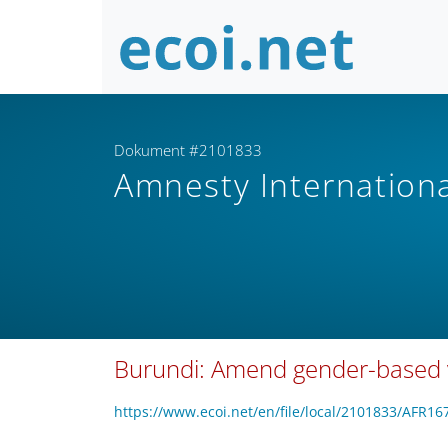
Dokument #2101833
Amnesty Internation
Burundi: Amend gender-based 
https://www.ecoi.net/en/file/local/2101833/AFR