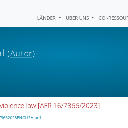
LÄNDER
ÜBER UNS
COI-RESSO
al
(Autor)
violence law [AFR 16/7366/2023]
1673662023ENGLISH.pdf