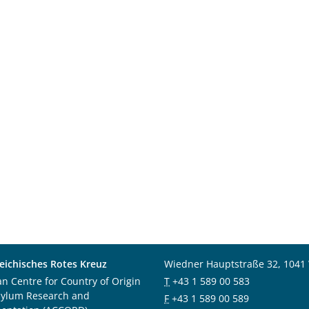
eichisches Rotes Kreuz
Wiedner Hauptstraße 32, 1041
an Centre for Country of Origin
T
+43 1 589 00 583
sylum Research and
F
+43 1 589 00 589