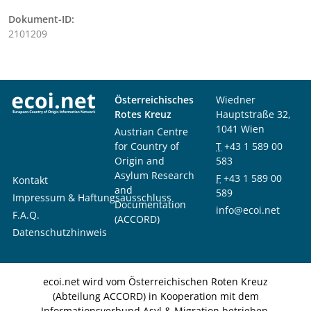
Dokument-ID:
2101209
Österreichisches
Wiedner
Rotes Kreuz
Hauptstraße 32,
1041 Wien
Austrian Centre
for Country of
T
+43 1 589 00
Origin and
583
Asylum Research
F
+43 1 589 00
Kontakt
and
589
Impressum & Haftungsausschluss
Documentation
info@ecoi.net
F.A.Q.
(ACCORD)
Datenschutzhinweis
ecoi.net wird vom Österreichischen Roten Kreuz
(Abteilung ACCORD) in Kooperation mit dem
Informationsverbund Asyl & Migration betrieben.