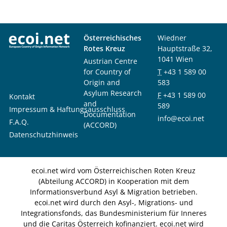
Österreichisches
Wiedner
Rotes Kreuz
Hauptstraße 32,
1041 Wien
Austrian Centre
for Country of
T
+43 1 589 00
Origin and
583
Asylum Research
F
+43 1 589 00
Kontakt
and
589
Impressum & Haftungsausschluss
Documentation
info@ecoi.net
F.A.Q.
(ACCORD)
Datenschutzhinweis
ecoi.net wird vom Österreichischen Roten Kreuz
(Abteilung ACCORD) in Kooperation mit dem
Informationsverbund Asyl & Migration betrieben.
ecoi.net wird durch den Asyl-, Migrations- und
Integrationsfonds, das Bundesministerium für Inneres
und die Caritas Österreich kofinanziert. ecoi.net wird