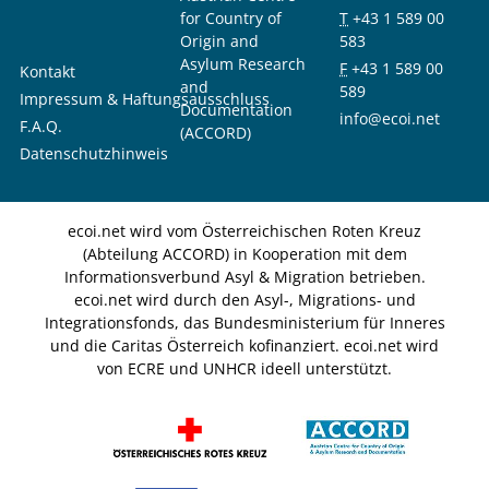
for Country of
T
+43 1 589 00
Origin and
583
Asylum Research
F
+43 1 589 00
Kontakt
and
589
Impressum & Haftungsausschluss
Documentation
info@ecoi.net
F.A.Q.
(ACCORD)
Datenschutzhinweis
ecoi.net wird vom Österreichischen Roten Kreuz
(Abteilung ACCORD) in Kooperation mit dem
Informationsverbund Asyl & Migration betrieben.
ecoi.net wird durch den Asyl-, Migrations- und
Integrationsfonds, das Bundesministerium für Inneres
und die Caritas Österreich kofinanziert. ecoi.net wird
von ECRE und UNHCR ideell unterstützt.