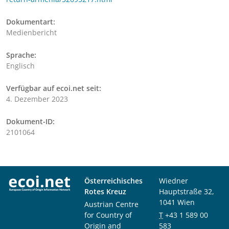
Dokumentart:
Medienbericht
Sprache:
Englisch
Verfügbar auf ecoi.net seit:
4. Dezember 2023
Dokument-ID:
2101064
Österreichisches
Wiedner
Rotes Kreuz
Hauptstraße 32,
1041 Wien
Austrian Centre
for Country of
T
+43 1 589 00
Origin and
583