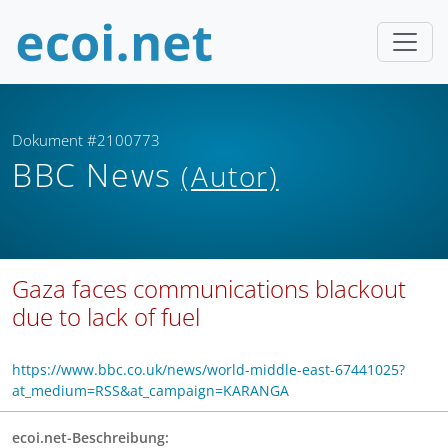
Dokument #2100773
BBC News
(Autor)
Gaza faces communications blackout
due to lack of fuel
https://www.bbc.co.uk/news/world-middle-east-67441025?
at_medium=RSS&at_campaign=KARANGA
ecoi.net-Beschreibung: