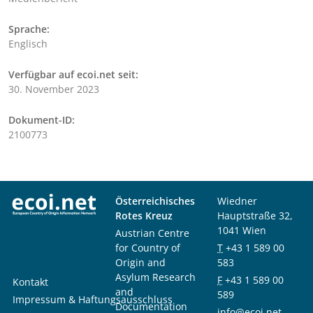
Sprache:
Englisch
Verfügbar auf ecoi.net seit:
30. November 2023
Dokument-ID:
2100773
Österreichisches
Wiedner
Rotes Kreuz
Hauptstraße 32,
1041 Wien
Austrian Centre
for Country of
T
+43 1 589 00
Origin and
583
Asylum Research
F
+43 1 589 00
Kontakt
and
589
Impressum & Haftungsausschluss
Documentation
info@ecoi.net