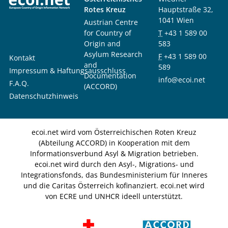
Rotes Kreuz
Hauptstraße 32,
1041 Wien
Austrian Centre
for Country of
T
+43 1 589 00
Origin and
583
Asylum Research
F
+43 1 589 00
Kontakt
and
589
Impressum & Haftungsausschluss
Documentation
info@ecoi.net
F.A.Q.
(ACCORD)
Datenschutzhinweis
ecoi.net wird vom Österreichischen Roten Kreuz
(Abteilung ACCORD) in Kooperation mit dem
Informationsverbund Asyl & Migration betrieben.
ecoi.net wird durch den Asyl-, Migrations- und
Integrationsfonds, das Bundesministerium für Inneres
und die Caritas Österreich kofinanziert. ecoi.net wird
von ECRE und UNHCR ideell unterstützt.