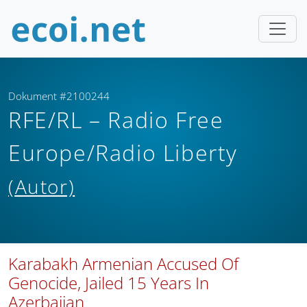
Dokument #2100244
RFE/RL – Radio Free
Europe/Radio Liberty
(Autor)
Karabakh Armenian Accused Of
Genocide, Jailed 15 Years In
Azerbaijan