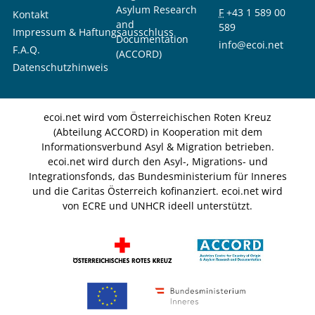
Asylum Research
F
+43 1 589 00
Kontakt
and
589
Impressum & Haftungsausschluss
Documentation
info@ecoi.net
F.A.Q.
(ACCORD)
Datenschutzhinweis
ecoi.net wird vom Österreichischen Roten Kreuz
(Abteilung ACCORD) in Kooperation mit dem
Informationsverbund Asyl & Migration betrieben.
ecoi.net wird durch den Asyl-, Migrations- und
Integrationsfonds, das Bundesministerium für Inneres
und die Caritas Österreich kofinanziert. ecoi.net wird
von ECRE und UNHCR ideell unterstützt.