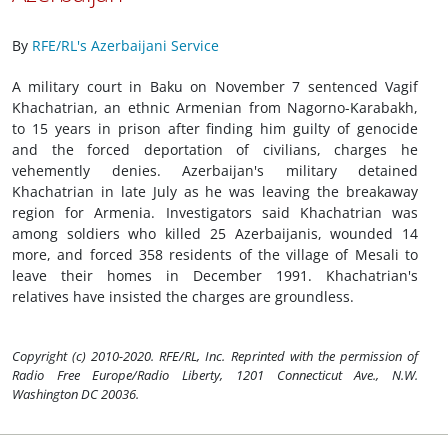
By
RFE/RL's Azerbaijani Service
A military court in Baku on November 7 sentenced Vagif
Khachatrian, an ethnic Armenian from Nagorno-Karabakh,
to 15 years in prison after finding him guilty of genocide
and the forced deportation of civilians, charges he
vehemently denies. Azerbaijan's military detained
Khachatrian in late July as he was leaving the breakaway
region for Armenia. Investigators said Khachatrian was
among soldiers who killed 25 Azerbaijanis, wounded 14
more, and forced 358 residents of the village of Mesali to
leave their homes in December 1991. Khachatrian's
relatives have insisted the charges are groundless.
Copyright (c) 2010-2020. RFE/RL, Inc. Reprinted with the permission of
Radio Free Europe/Radio Liberty, 1201 Connecticut Ave., N.W.
Washington DC 20036.