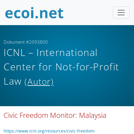
Dokument #2093800
ICNL – International
Center for Not-for-Profit
Law
(Autor)
Civic Freedom Monitor: Malaysia
https://www.icnl.org/resources/civic-freedom-