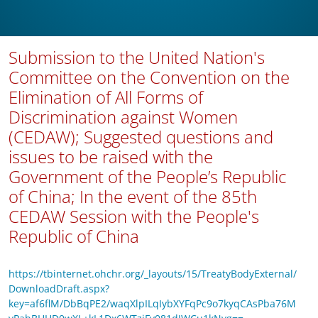
Submission to the United Nation's
Committee on the Convention on the
Elimination of All Forms of
Discrimination against Women
(CEDAW); Suggested questions and
issues to be raised with the
Government of the People’s Republic
of China; In the event of the 85th
CEDAW Session with the People's
Republic of China
https://tbinternet.ohchr.org/_layouts/15/TreatyBodyExternal/
DownloadDraft.aspx?
key=af6flM/DbBqPE2/waqXlpILqIybXYFqPc9o7kyqCAsPba76M