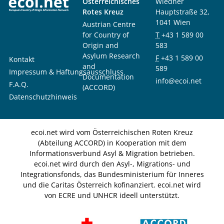
Österreichisches
Wiedner
Rotes Kreuz
Hauptstraße 32,
1041 Wien
Austrian Centre
for Country of
T
+43 1 589 00
Origin and
583
Asylum Research
F
+43 1 589 00
Kontakt
and
589
Impressum & Haftungsausschluss
Documentation
info@ecoi.net
F.A.Q.
(ACCORD)
Datenschutzhinweis
ecoi.net wird vom Österreichischen Roten Kreuz
(Abteilung ACCORD) in Kooperation mit dem
Informationsverbund Asyl & Migration betrieben.
ecoi.net wird durch den Asyl-, Migrations- und
Integrationsfonds, das Bundesministerium für Inneres
und die Caritas Österreich kofinanziert. ecoi.net wird
von ECRE und UNHCR ideell unterstützt.