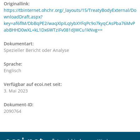
Originallink:
https://tbinternet.ohchr.org/_layouts/15/TreatyBodyExternal/Do
wnloadDraft.aspx?
key=af6flM/DbBqPE2/waqXlpILqIybXYFqPc9o7kyqCAsPba76MvP
abBHHD0wXL+kL1Dx6WTziFv081dJWCu1kNvg==
Dokumentart:
Spezieller Bericht oder Analyse
Sprache:
Englisch
Verfügbar auf ecoi.net seit:
3. Mai 2023
Dokument-ID:
2090764