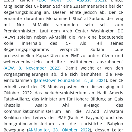
Mitglieder des CF baten Sadr eine Zusammenarbeit bei der
Regierungsbildung an. Dieser lehnte jedoch ab. Der CF
ernannte daraufhin Mohammed Shia’ al-Sudani, der eng
mit Nuri Al-Maliki verbunden sein soll, zum
Premierminister. Laut dem Arab Center Washington DC
(ACW) spielen neben Al-Maliki die PMF eine bedeutende
Rolle innerhalb des CF. Als Teil seines
Regierungsprogramms verspricht Sudani „die
professionellen Kapazitäten der PMF zu unterstützen und
weiterzuentwickeln und ihre Institutionen auszubauen“
(
ACW, 8. November 2022
). Damit weicht er von den
Vorgängerregierungen ab, die sich bemühten, die PMF
einzudämmen (
Jamestown Foundation, 2. Juli 2021
). Der CF
erhielt zwölf der 23 Ministerposten. Von diesen ging mit
Oktober 2022 das Verkehrsministerium an Hadi Ameris
Fatah-Allianz, das Ministerium für Höhere Bildung an Qais
Khazalis Asa'ib Ahl al-Haqq, das
Kommunikationsministerium an die Al-Aqd Al-Watani
Koalition des Leiters der PMF (Falih Al-Fayyadh) und das
Immigrationsministerium an die christliche Babylon
Bewegung (
Al-Monitor, 28. Oktober 2022
), dessen Leiter