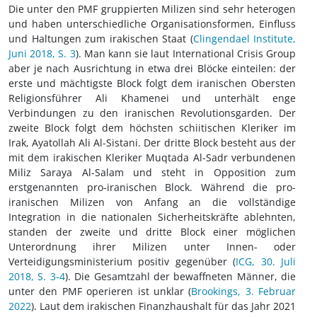
Die unter den PMF gruppierten Milizen sind sehr heterogen
und haben unterschiedliche Organisationsformen, Einfluss
und Haltungen zum irakischen Staat (
Clingendael Institute,
Juni 2018, S. 3
). Man kann sie laut International Crisis Group
aber je nach Ausrichtung in etwa drei Blöcke einteilen: der
erste und mächtigste Block folgt dem iranischen Obersten
Religionsführer Ali Khamenei und unterhält enge
Verbindungen zu den iranischen Revolutionsgarden. Der
zweite Block folgt dem höchsten schiitischen Kleriker im
Irak, Ayatollah Ali Al-Sistani. Der dritte Block besteht aus der
mit dem irakischen Kleriker Muqtada Al-Sadr verbundenen
Miliz Saraya Al-Salam und steht in Opposition zum
erstgenannten pro-iranischen Block. Während die pro-
iranischen Milizen von Anfang an die vollständige
Integration in die nationalen Sicherheitskräfte ablehnten,
standen der zweite und dritte Block einer möglichen
Unterordnung ihrer Milizen unter Innen- oder
Verteidigungsministerium positiv gegenüber (
ICG, 30. Juli
2018, S. 3-4
). Die Gesamtzahl der bewaffneten Männer, die
unter den PMF operieren ist unklar (
Brookings, 3. Februar
2022
). Laut dem irakischen Finanzhaushalt für das Jahr 2021