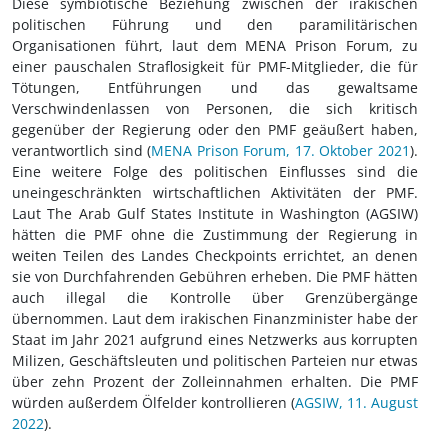
Diese symbiotische Beziehung zwischen der irakischen
politischen Führung und den paramilitärischen
Organisationen führt, laut dem MENA Prison Forum, zu
einer pauschalen Straflosigkeit für PMF-Mitglieder, die für
Tötungen, Entführungen und das gewaltsame
Verschwindenlassen von Personen, die sich kritisch
gegenüber der Regierung oder den PMF geäußert haben,
verantwortlich sind (
MENA Prison Forum, 17. Oktober 2021
).
Eine weitere Folge des politischen Einflusses sind die
uneingeschränkten wirtschaftlichen Aktivitäten der PMF.
Laut The Arab Gulf States Institute in Washington (AGSIW)
hätten die PMF ohne die Zustimmung der Regierung in
weiten Teilen des Landes Checkpoints errichtet, an denen
sie von Durchfahrenden Gebühren erheben. Die PMF hätten
auch illegal die Kontrolle über Grenzübergänge
übernommen. Laut dem irakischen Finanzminister habe der
Staat im Jahr 2021 aufgrund eines Netzwerks aus korrupten
Milizen, Geschäftsleuten und politischen Parteien nur etwas
über zehn Prozent der Zolleinnahmen erhalten. Die PMF
würden außerdem Ölfelder kontrollieren (
AGSIW, 11. August
2022
).