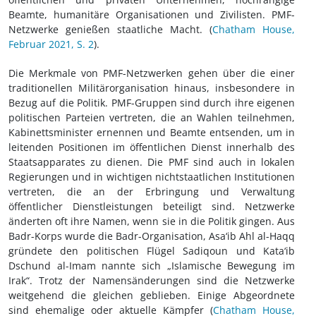
Beamte, humanitäre Organisationen und Zivilisten. PMF-
Netzwerke genießen staatliche Macht. (
Chatham House,
Februar 2021, S. 2
).
Die Merkmale von PMF-Netzwerken gehen über die einer
traditionellen Militärorganisation hinaus, insbesondere in
Bezug auf die Politik. PMF-Gruppen sind durch ihre eigenen
politischen Parteien vertreten, die an Wahlen teilnehmen,
Kabinettsminister ernennen und Beamte entsenden, um in
leitenden Positionen im öffentlichen Dienst innerhalb des
Staatsapparates zu dienen. Die PMF sind auch in lokalen
Regierungen und in wichtigen nichtstaatlichen Institutionen
vertreten, die an der Erbringung und Verwaltung
öffentlicher Dienstleistungen beteiligt sind. Netzwerke
änderten oft ihre Namen, wenn sie in die Politik gingen. Aus
Badr-Korps wurde die Badr-Organisation, Asa‘ib Ahl al-Haqq
gründete den politischen Flügel Sadiqoun und Kata‘ib
Dschund al-Imam nannte sich „Islamische Bewegung im
Irak“. Trotz der Namensänderungen sind die Netzwerke
weitgehend die gleichen geblieben. Einige Abgeordnete
sind ehemalige oder aktuelle Kämpfer (
Chatham House,