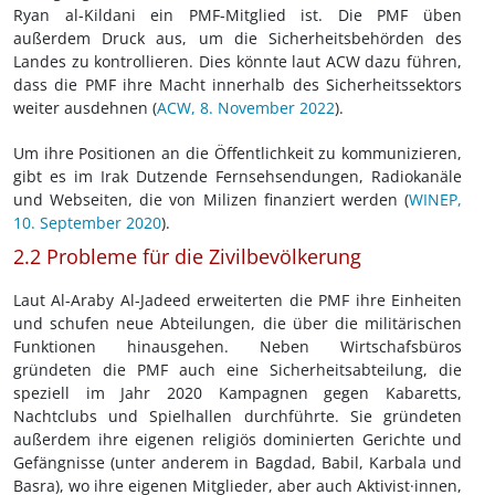
Ryan al-Kildani ein PMF-Mitglied ist. Die PMF üben
außerdem Druck aus, um die Sicherheitsbehörden des
Landes zu kontrollieren. Dies könnte laut ACW dazu führen,
dass die PMF ihre Macht innerhalb des Sicherheitssektors
weiter ausdehnen (
ACW, 8. November 2022
).
Um ihre Positionen an die Öffentlichkeit zu kommunizieren,
gibt es im Irak Dutzende Fernsehsendungen, Radiokanäle
und Webseiten, die von Milizen finanziert werden (
WINEP,
10. September 2020
).
2.2 Probleme für die Zivilbevölkerung
Laut Al-Araby Al-Jadeed erweiterten die PMF ihre Einheiten
und schufen neue Abteilungen, die über die militärischen
Funktionen hinausgehen. Neben Wirtschafsbüros
gründeten die PMF auch eine Sicherheitsabteilung, die
speziell im Jahr 2020 Kampagnen gegen Kabaretts,
Nachtclubs und Spielhallen durchführte. Sie gründeten
außerdem ihre eigenen religiös dominierten Gerichte und
Gefängnisse (unter anderem in Bagdad, Babil, Karbala und
Basra), wo ihre eigenen Mitglieder, aber auch Aktivist·innen,