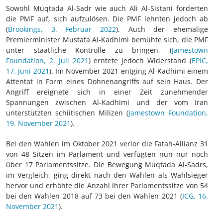
Sowohl Muqtada Al-Sadr wie auch Ali Al-Sistani forderten
die PMF auf, sich aufzulösen. Die PMF lehnten jedoch ab
(
Brookings, 3. Februar 2022
). Auch der ehemalige
Premierminister Mustafa Al-Kadhimi bemühte sich, die PMF
unter staatliche Kontrolle zu bringen, (
Jamestown
Foundation, 2. Juli 2021
) erntete jedoch Widerstand (
EPIC,
17. Juni 2021
). Im November 2021 entging Al-Kadhimi einem
Attentat in Form eines Dohnenangriffs auf sein Haus. Der
Angriff ereignete sich in einer Zeit zunehmender
Spannungen zwischen Al-Kadhimi und der vom Iran
unterstützten schiitischen Milizen (
Jamestown Foundation,
19. November 2021
).
Bei den Wahlen im Oktober 2021 verlor die Fatah-Allianz 31
von 48 Sitzen im Parlament und verfügten nun nur noch
über 17 Parlamentssitze. Die Bewegung Muqtada Al-Sadrs,
im Vergleich, ging direkt nach den Wahlen als Wahlsieger
hervor und erhöhte die Anzahl ihrer Parlamentssitze von 54
bei den Wahlen 2018 auf 73 bei den Wahlen 2021 (
ICG, 16.
November 2021
).