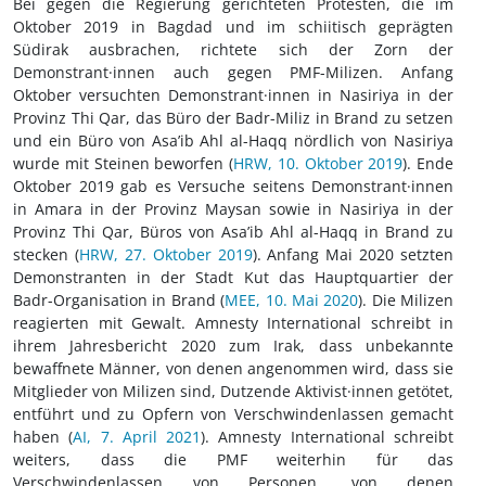
Bei gegen die Regierung gerichteten Protesten, die im
Oktober 2019 in Bagdad und im schiitisch geprägten
Südirak ausbrachen, richtete sich der Zorn der
Demonstrant·innen auch gegen PMF-Milizen. Anfang
Oktober versuchten Demonstrant·innen in Nasiriya in der
Provinz Thi Qar, das Büro der Badr-Miliz in Brand zu setzen
und ein Büro von Asa’ib Ahl al-Haqq nördlich von Nasiriya
wurde mit Steinen beworfen (
HRW, 10. Oktober 2019
). Ende
Oktober 2019 gab es Versuche seitens Demonstrant·innen
in Amara in der Provinz Maysan sowie in Nasiriya in der
Provinz Thi Qar, Büros von Asa’ib Ahl al-Haqq in Brand zu
stecken (
HRW, 27. Oktober 2019
). Anfang Mai 2020 setzten
Demonstranten in der Stadt Kut das Hauptquartier der
Badr-Organisation in Brand (
MEE, 10. Mai 2020
). Die Milizen
reagierten mit Gewalt. Amnesty International schreibt in
ihrem Jahresbericht 2020 zum Irak, dass unbekannte
bewaffnete Männer, von denen angenommen wird, dass sie
Mitglieder von Milizen sind, Dutzende Aktivist·innen getötet,
entführt und zu Opfern von Verschwindenlassen gemacht
haben (
AI, 7. April 2021
). Amnesty International schreibt
weiters, dass die PMF weiterhin für das
Verschwindenlassen von Personen, von denen