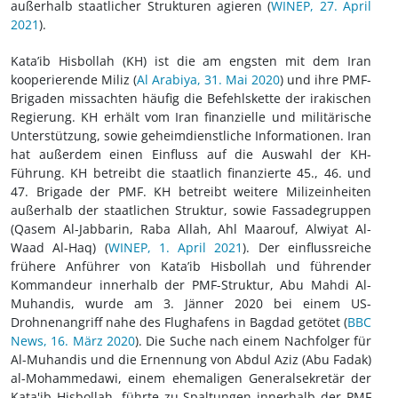
außerhalb staatlicher Strukturen agieren (
WINEP, 27. April
2021
).
Kata’ib Hisbollah (KH) ist die am engsten mit dem Iran
kooperierende Miliz (
Al Arabiya, 31. Mai 2020
) und ihre PMF-
Brigaden missachten häufig die Befehlskette der irakischen
Regierung. KH erhält vom Iran finanzielle und militärische
Unterstützung, sowie geheimdienstliche Informationen. Iran
hat außerdem einen Einfluss auf die Auswahl der KH-
Führung. KH betreibt die staatlich finanzierte 45., 46. und
47. Brigade der PMF. KH betreibt weitere Milizeinheiten
außerhalb der staatlichen Struktur, sowie Fassadegruppen
(Qasem Al-Jabbarin, Raba Allah, Ahl Maarouf, Alwiyat Al-
Waad Al-Haq) (
WINEP, 1. April 2021
). Der einflussreiche
frühere Anführer von Kata’ib Hisbollah und führender
Kommandeur innerhalb der PMF-Struktur, Abu Mahdi Al-
Muhandis, wurde am 3. Jänner 2020 bei einem US-
Drohnenangriff nahe des Flughafens in Bagdad getötet (
BBC
News, 16. März 2020
). Die Suche nach einem Nachfolger für
Al-Muhandis und die Ernennung von Abdul Aziz (Abu Fadak)
al-Mohammedawi, einem ehemaligen Generalsekretär der
Kata'ib Hisbollah, führte zu Spaltungen innerhalb der PMF