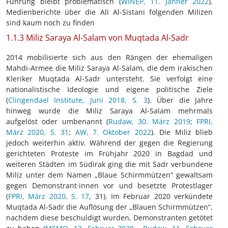
Führung bleibt problematisch (
WINEP, 11. Jänner 2022
).
Medienberichte über die Ali Al-Sistani folgenden Milizen
sind kaum noch zu finden
1.1.3 Miliz Saraya Al-Salam von Muqtada Al-Sadr
2014 mobilisierte sich aus den Rängen der ehemaligen
Mahdi-Armee die Miliz Saraya Al-Salam, die dem irakischen
Kleriker Muqtada Al-Sadr untersteht. Sie verfolgt eine
nationalistische Ideologie und eigene politische Ziele
(
Clingendael Institute, Juni 2018, S. 3
). Über die Jahre
hinweg wurde die Miliz Saraya Al-Salam mehrmals
aufgelöst oder umbenannt (
Rudaw, 30. März 2019
;
FPRI,
März 2020, S. 31
;
AW, 7. Oktober 2022
). Die Miliz blieb
jedoch weiterhin aktiv. Während der gegen die Regierung
gerichteten Proteste im Frühjahr 2020 in Bagdad und
weiteren Städten im Südirak ging die mit Sadr verbundene
Miliz unter dem Namen „Blaue Schirmmützen“ gewaltsam
gegen Demonstrant·innen vor und besetzte Protestlager
(
FPRI, März 2020, S. 17
, 31). Im Februar 2020 verkündete
Muqtada Al-Sadr die Auflösung der „Blauen Schirmmützen“,
nachdem diese beschuldigt wurden, Demonstranten getötet