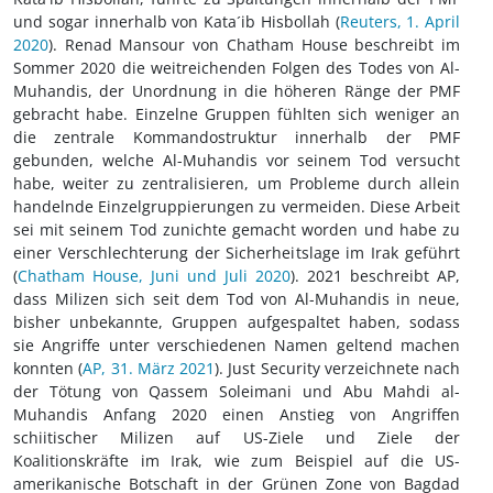
und sogar innerhalb von Kata´ib Hisbollah (
Reuters, 1. April
2020
). Renad Mansour von Chatham House beschreibt im
Sommer 2020 die weitreichenden Folgen des Todes von Al-
Muhandis, der Unordnung in die höheren Ränge der PMF
gebracht habe. Einzelne Gruppen fühlten sich weniger an
die zentrale Kommandostruktur innerhalb der PMF
gebunden, welche Al-Muhandis vor seinem Tod versucht
habe, weiter zu zentralisieren, um Probleme durch allein
handelnde Einzelgruppierungen zu vermeiden. Diese Arbeit
sei mit seinem Tod zunichte gemacht worden und habe zu
einer Verschlechterung der Sicherheitslage im Irak geführt
(
Chatham House, Juni und Juli 2020
). 2021 beschreibt AP,
dass Milizen sich seit dem Tod von Al-Muhandis in neue,
bisher unbekannte, Gruppen aufgespaltet haben, sodass
sie Angriffe unter verschiedenen Namen geltend machen
konnten (
AP, 31. März 2021
). Just Security verzeichnete nach
der Tötung von Qassem Soleimani und Abu Mahdi al-
Muhandis Anfang 2020 einen Anstieg von Angriffen
schiitischer Milizen auf US-Ziele und Ziele der
Koalitionskräfte im Irak, wie zum Beispiel auf die US-
amerikanische Botschaft in der Grünen Zone von Bagdad