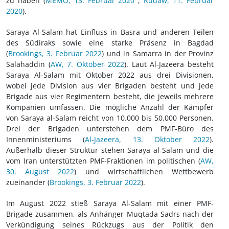
zu haben (
MEMO, 13. Februar 2020
,
Rudaw, 11. Februar
2020
).
Saraya Al-Salam hat Einfluss in Basra und anderen Teilen
des Südiraks sowie eine starke Präsenz in Bagdad
(
Brookings, 3. Februar 2022
) und in Samarra in der Provinz
Salahaddin (
AW, 7. Oktober 2022
). Laut Al-Jazeera besteht
Saraya Al-Salam mit Oktober 2022 aus drei Divisionen,
wobei jede Division aus vier Brigaden besteht und jede
Brigade aus vier Regimentern besteht, die jeweils mehrere
Kompanien umfassen. Die mögliche Anzahl der Kämpfer
von Saraya al-Salam reicht von 10.000 bis 50.000 Personen.
Drei der Brigaden unterstehen dem PMF-Büro des
Innenministeriums (
Al-Jazeera, 13. Oktober 2022
).
Außerhalb dieser Struktur stehen Saraya al-Salam und die
vom Iran unterstützten PMF-Fraktionen im politischen (
AW,
30. August 2022
) und wirtschaftlichen Wettbewerb
zueinander (
Brookings, 3. Februar 2022
).
Im August 2022 stieß Saraya Al-Salam mit einer PMF-
Brigade zusammen, als Anhänger Muqtada Sadrs nach der
Verkündigung seines Rückzugs aus der Politik den