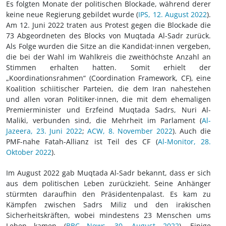
Es folgten Monate der politischen Blockade, während derer
keine neue Regierung gebildet wurde (
IPS, 12. August 2022
).
Am 12. Juni 2022 traten aus Protest gegen die Blockade die
73 Abgeordneten des Blocks von Muqtada Al-Sadr zurück.
Als Folge wurden die Sitze an die Kandidat·innen vergeben,
die bei der Wahl im Wahlkreis die zweithöchste Anzahl an
Stimmen erhalten hatten. Somit erhielt der
„Koordinationsrahmen“ (Coordination Framework, CF), eine
Koalition schiitischer Parteien, die dem Iran nahestehen
und allen voran Politiker·innen, die mit dem ehemaligen
Premierminister und Erzfeind Muqtada Sadrs, Nuri Al-
Maliki, verbunden sind, die Mehrheit im Parlament (
Al-
Jazeera, 23. Juni 2022
;
ACW, 8. November 2022
). Auch die
PMF-nahe Fatah-Allianz ist Teil des CF (
Al-Monitor, 28.
Oktober 2022
).
Im August 2022 gab Muqtada Al-Sadr bekannt, dass er sich
aus dem politischen Leben zurückzieht. Seine Anhänger
stürmten daraufhin den Präsidentenpalast. Es kam zu
Kämpfen zwischen Sadrs Miliz und den irakischen
Sicherheitskräften, wobei mindestens 23 Menschen ums
Leben kamen (
BBC News, 30. August 2022
). Einige