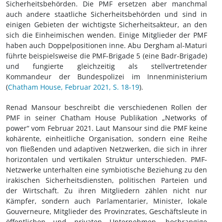
Sicherheitsbehörden. Die PMF ersetzen aber manchmal
auch andere staatliche Sicherheitsbehörden und sind in
einigen Gebieten der wichtigste Sicherheitsakteur, an den
sich die Einheimischen wenden. Einige Mitglieder der PMF
haben auch Doppelpositionen inne. Abu Dergham al-Maturi
führte beispielsweise die PMF-Brigade 5 (eine Badr-Brigade)
und fungierte gleichzeitig als stellvertretender
Kommandeur der Bundespolizei im Innenministerium
(
Chatham House, Februar 2021, S. 18-19
).
Renad Mansour beschreibt die verschiedenen Rollen der
PMF in seiner Chatham House Publikation „Networks of
power“ vom Februar 2021. Laut Mansour sind die PMF keine
kohärente, einheitliche Organisation, sondern eine Reihe
von fließenden und adaptiven Netzwerken, die sich in ihrer
horizontalen und vertikalen Struktur unterschieden. PMF-
Netzwerke unterhalten eine symbiotische Beziehung zu den
irakischen Sicherheitsdiensten, politischen Parteien und
der Wirtschaft. Zu ihren Mitgliedern zählen nicht nur
Kämpfer, sondern auch Parlamentarier, Minister, lokale
Gouverneure, Mitglieder des Provinzrates, Geschäftsleute in
öffentlichen und privaten Unternehmen, hochrangige