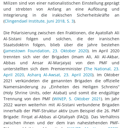
Milizen sind von einer nationalistischen Einstellung geprägt
und strebten von Anfang an eine Auflösung und
Integrierung in die irakischen Sicherheitskräfte an
(
Clingendael Institute, Juni 2018, S. 3
).
Die Polarisierung zwischen den Fraktionen, die Ayatollah Ali
Al-Sistani folgen und solchen, die der iranischen
Staatsdoktrin folgen, blieb über die Jahre bestehen
(
Jamestown Foundation, 23. Oktober 2020
). Im April 2020
trennten sich vier der Brigaden (Imam Ali, Ali Al-Akbar,
Abbas und Ansar Al-Marjaiya) von den PMF und
unterstellten sich dem Premierminister (
The National, 23.
April 2020
,
Asharq Al-Awsat, 23. April 2020
). Im Oktober
2021 verkündeten die genannten Brigaden die offizielle
Namensänderung zu „Einheiten des Heiligen Schreins“
(Holy Shrine Units, oder Atabat) und somit die endgültige
Trennung von den PMF (
WINEP, 5. Oktober 2021
). Im Jahr
2022 waren weiterhin mit Al-Sistani verbundene Brigaden
innerhalb der PMF-Struktur aktiv (zum Beispiel die 26. PMF
Brigade: Firqat al-Abbas al-Qitaliyah (FAQ)). Das Verhältnis
zwischen ihnen und der dem Iran nahestehenden PMF-