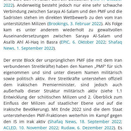
2022
). Anderweitig besteht jedoch nur eine sehr schwache
Verbindung zwischen Saraya Al-Salam und den PMF und die
Sadristen stehen im direkten Wettbewerb zu den vom Iran
unterstützten Milizen (
Brookings, 3. Februar 2022
). Als Folge
kam es unter anderem wiederholt zu gewaltvollen
Auseinandersetzungen zwischen Saraya Al-Salam und
Asa’ib Ahl Al-Haq in Basra (
EPIC, 6. Oktober 2022
;
Shafaq
News, 1. September 2022
).
Der erste Block der ursprünglichen PMF (die mit dem Iran
verbundenen Streitkräfte) haben den Namen „PMF“ für sich
eigenommen und sind unter diesem Namen militärisch
sowie politisch aktiv. Ihre Streitkräfte unterstehen offiziell
dem irakischen Premierminister, sind jedoch auch
außerhalb dieser Struktur militärisch aktiv (siehe 1.1
Entwicklung der schiitischen Milizen und 2. Überblick zum
Einfluss der Milizen auf staatlicher Ebene und auf die
irakische Bevölkerung). Mit Ende 2022 sind die dem Staat
unterstehenden PMF-Fraktionen weiterhin im Kampf gegen
den IS im Irak aktiv (
Shafaq News, 18. September 2022
;
ACLED, 10. November 2022
;
Rudaw, 6. Dezember 2022
). Es