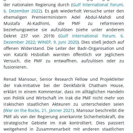
der nationalen Regierung durch (
Gulf International Forum,
6. Dezember 2022
). Es gab wiederholt Versuche unter den
ehemaligen Premierministern Adel Abdul-Mahdi und
Mustafa Al-Kadhimi, die PMF zu reformieren
beziehungsweise sie aufzulösen (siehe unter anderem
Dekret 237 von 2019) (
Gulf International Forum, 6.
Dezember 2022
;
WINEP, 9. Juni 2020
). Dies stieß jedoch auf
offenen Widerstand. Die Leiter der Badr-Organisation und
von Kata’ib Hisbollah warnten öffentlich vor jeglichem
Versuch, die PMF zu entwaffnen, aufzulösen oder zu
fusionieren.
Renad Mansour, Senior Research Fellow und Projektleiter
der Irak-Initiative bei der Denkfabrik Chatham House,
erklärt in einem Kommentar, dass im alltäglichen Handeln
von Politik und Wirtschaft im Irak die PMF nicht mehr von
irakischen staatlichen Akteuren zu unterscheiden seien
(
War on the Rocks, 21. Jänner 2021
). Mansour beschreibt die
PMF als von der Regierung anerkannte Sicherheitskraft, die
strategische Gebiete im Irak kontrolliert. Dies passiert
weitgehend in Zusammenarbeit mit anderen staatlichen