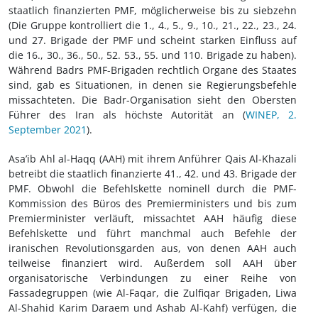
staatlich finanzierten PMF, möglicherweise bis zu siebzehn
(Die Gruppe kontrolliert die 1., 4., 5., 9., 10., 21., 22., 23., 24.
und 27. Brigade der PMF und scheint starken Einfluss auf
die 16., 30., 36., 50., 52. 53., 55. und 110. Brigade zu haben).
Während Badrs PMF-Brigaden rechtlich Organe des Staates
sind, gab es Situationen, in denen sie Regierungsbefehle
missachteten. Die Badr-Organisation sieht den Obersten
Führer des Iran als höchste Autorität an (
WINEP, 2.
September 2021
).
Asa’ib Ahl al-Haqq (AAH) mit ihrem Anführer Qais Al-Khazali
betreibt die staatlich finanzierte 41., 42. und 43. Brigade der
PMF. Obwohl die Befehlskette nominell durch die PMF-
Kommission des Büros des Premierministers und bis zum
Premierminister verläuft, missachtet AAH häufig diese
Befehlskette und führt manchmal auch Befehle der
iranischen Revolutionsgarden aus, von denen AAH auch
teilweise finanziert wird. Außerdem soll AAH über
organisatorische Verbindungen zu einer Reihe von
Fassadegruppen (wie Al-Faqar, die Zulfiqar Brigaden, Liwa
Al-Shahid Karim Daraem und Ashab Al-Kahf) verfügen, die