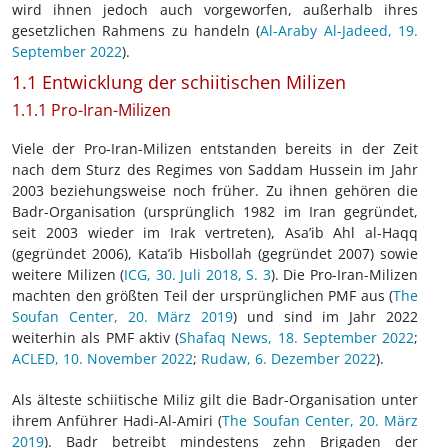
wird ihnen jedoch auch vorgeworfen, außerhalb ihres
gesetzlichen Rahmens zu handeln (
Al-Araby Al-Jadeed, 19.
September 2022
).
1.1 Entwicklung der schiitischen Milizen
1.1.1 Pro-Iran-Milizen
Viele der Pro-Iran-Milizen entstanden bereits in der Zeit
nach dem Sturz des Regimes von Saddam Hussein im Jahr
2003 beziehungsweise noch früher. Zu ihnen gehören die
Badr-Organisation (ursprünglich 1982 im Iran gegründet,
seit 2003 wieder im Irak vertreten), Asa’ib Ahl al-Haqq
(gegründet 2006), Kata’ib Hisbollah (gegründet 2007) sowie
weitere Milizen (
ICG, 30. Juli 2018, S. 3
). Die Pro-Iran-Milizen
machten den größten Teil der ursprünglichen PMF aus (
The
Soufan Center, 20. März 2019
) und sind im Jahr 2022
weiterhin als PMF aktiv (
Shafaq News, 18. September 2022
;
ACLED, 10. November 2022
;
Rudaw, 6. Dezember 2022
).
Als älteste schiitische Miliz gilt die Badr-Organisation unter
ihrem Anführer Hadi-Al-Amiri (
The Soufan Center, 20. März
2019
). Badr betreibt mindestens zehn Brigaden der