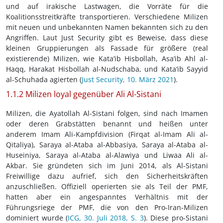
und auf irakische Lastwagen, die Vorräte für die
Koalitionsstreitkräfte transportieren. Verschiedene Milizen
mit neuen und unbekannten Namen bekannten sich zu den
Angriffen. Laut Just Security gibt es Beweise, dass diese
kleinen Gruppierungen als Fassade für größere (real
existierende) Milizen, wie Kata’ib Hisbollah, Asa’ib Ahl al-
Haqq, Harakat Hisbollah al-Nudschaba, und Kata‘ib Sayyid
al-Schuhada agierten (
Just Security, 10. März 2021
).
1.1.2 Milizen loyal gegenüber Ali Al-Sistani
Milizen, die Ayatollah Al-Sistani folgen, sind nach Imamen
oder deren Grabstätten benannt und heißen unter
anderem Imam Ali-Kampfdivision (Firqat al-Imam Ali al-
Qitaliya), Saraya al-Ataba al-Abbasiya, Saraya al-Ataba al-
Huseiniya, Saraya al-Ataba al-Alawiya und Liwaa Ali al-
Akbar. Sie gründeten sich im Juni 2014, als Al-Sistani
Freiwillige dazu aufrief, sich den Sicherheitskräften
anzuschließen. Offiziell operierten sie als Teil der PMF,
hatten aber ein angespanntes Verhältnis mit der
Führungsriege der PMF, die von den Pro-Iran-Milizen
dominiert wurde (
ICG, 30. Juli 2018, S. 3
). Diese pro-Sistani