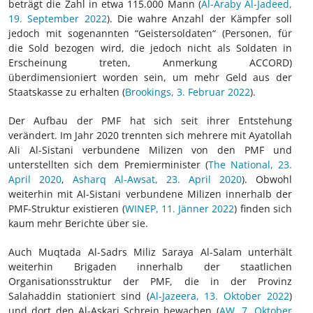
beträgt die Zahl in etwa 115.000 Mann (
Al-Araby Al-Jadeed,
19. September 2022
). Die wahre Anzahl der Kämpfer soll
jedoch mit sogenannten “Geistersoldaten“ (Personen, für
die Sold bezogen wird, die jedoch nicht als Soldaten in
Erscheinung treten, Anmerkung ACCORD)
überdimensioniert worden sein, um mehr Geld aus der
Staatskasse zu erhalten (
Brookings, 3. Februar 2022
).
Der Aufbau der PMF hat sich seit ihrer Entstehung
verändert. Im Jahr 2020 trennten sich mehrere mit Ayatollah
Ali Al-Sistani verbundene Milizen von den PMF und
unterstellten sich dem Premierminister (
The National, 23.
April 2020
,
Asharq Al-Awsat, 23. April 2020
). Obwohl
weiterhin mit Al-Sistani verbundene Milizen innerhalb der
PMF-Struktur existieren (
WINEP, 11. Jänner 2022
) finden sich
kaum mehr Berichte über sie.
Auch Muqtada Al-Sadrs Miliz Saraya Al-Salam unterhält
weiterhin Brigaden innerhalb der staatlichen
Organisationsstruktur der PMF, die in der Provinz
Salahaddin stationiert sind (
Al-Jazeera, 13. Oktober 2022
)
und dort den Al-Askari Schrein bewachen (
AW, 7. Oktober