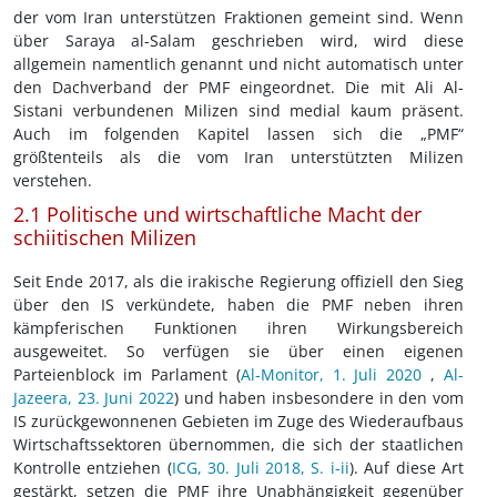
der vom Iran unterstützen Fraktionen gemeint sind. Wenn
über Saraya al-Salam geschrieben wird, wird diese
allgemein namentlich genannt und nicht automatisch unter
den Dachverband der PMF eingeordnet. Die mit Ali Al-
Sistani verbundenen Milizen sind medial kaum präsent.
Auch im folgenden Kapitel lassen sich die „PMF“
größtenteils als die vom Iran unterstützten Milizen
verstehen.
2.1 Politische und wirtschaftliche Macht der
schiitischen Milizen
Seit Ende 2017, als die irakische Regierung offiziell den Sieg
über den IS verkündete, haben die PMF neben ihren
kämpferischen Funktionen ihren Wirkungsbereich
ausgeweitet. So verfügen sie über einen eigenen
Parteienblock im Parlament (
Al-Monitor, 1. Juli 2020
,
Al-
Jazeera, 23. Juni 2022
) und haben insbesondere in den vom
IS zurückgewonnenen Gebieten im Zuge des Wiederaufbaus
Wirtschaftssektoren übernommen, die sich der staatlichen
Kontrolle entziehen (
ICG, 30. Juli 2018, S. i-ii
). Auf diese Art
gestärkt, setzen die PMF ihre Unabhängigkeit gegenüber