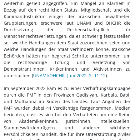
weiterhin gezielt angegriffen. Ein Mangel an Klarheit in
Bezug auf den rechtlichen Status, Mitgliedschaft und die
Kommandostruktur einiger der irakischen bewaffneten
Gruppierungen, erschwere laut UNAMI und OHCHR die
Durchsetzung der Rechenschaftspflicht für
Menschenrechtsverletzungen, da es schwierig festzustellen
sei, welche Handlungen dem Staat zuzurechnen seien und
welche Handlungen der Staat verhindern könne. Irakische
Behörden hätten nur begrenzt Schritte unternommen, um
die rechtswidrige Tötung und Verletzung von
Demonstrant·innen, Kritker·innen und Aktivist·innen zu
untersuchen (
UNAMI/OHCHR, Juni 2022, S. 11-12
).
Im September 2022 kam es zu einer Verhaftungskampagne
durch die PMF in den Provinzen Qadisiyah, Karbala, Babil
und Muthanna im Süden des Landes. Laut Angaben der
PMF wurden dabei 44 Verdächtige festgenommen. Medien
berichten, dass es sich bei den Verhafteten um eine Reihe
von Akademiker·innen, Jurist·innen, Intellektuellen,
Stammeswürdenträgern und anderen wichtigen
Persönlichkeiten handelt, die für ihre Unterstützung ziviler