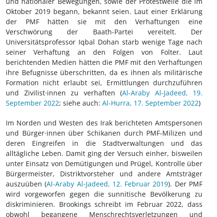
und nationaler Bewegungen, sowie der Protestwelle die im
Oktober 2019 begann, bekannt seien. Laut einer Erklärung
der PMF hätten sie mit den Verhaftungen eine
Verschwörung der Baath-Partei vereitelt. Der
Universitätsprofessor Iqbal Dohan starb wenige Tage nach
seiner Verhaftung an den Folgen von Folter. Laut
berichtenden Medien hätten die PMF mit den Verhaftungen
ihre Befugnisse überschritten, da es ihnen als militärische
Formation nicht erlaubt sei, Ermittlungen durchzuführen
und Zivilist·innen zu verhaften (
Al-Araby Al-Jadeed, 19.
September 2022
; siehe auch:
Al-Hurra, 17. September 2022
)
Im Norden und Westen des Irak berichteten Amtspersonen
und Bürger·innen über Schikanen durch PMF-Milizen und
deren Eingreifen in die Stadtverwaltungen und das
alltägliche Leben. Damit ging der Versuch einher, bisweilen
unter Einsatz von Demütigungen und Prügel, Kontrolle über
Bürgermeister, Distriktvorsteher und andere Amtsträger
auszuüben (
Al-Araby Al-Jadeed, 12. Februar 2019
). Der PMF
wird vorgeworfen gegen die sunnitische Bevölkerung zu
diskriminieren. Brookings schreibt im Februar 2022, dass
obwohl begangene Menschrechtsverletzungen und