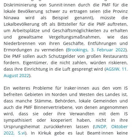
Diskriminierung von Sunnit·innen durch die PMF für die
lokale Bevölkerung schwer zu ertragen seien (die Provinz
Ninawa wird als Beispiel genannt), müsste die
Lokalbevölkerung oft als Bittsteller für die PMF auftreten,
um Arbeitsplätze und Geschäftsmöglichkeiten zu erhalten
und gewaltsame Vergeltungsmaßnahmen, wie das
Niederbrennen von ihren Geschäfte, Entführungen und
Ermordungen zu vermeiden (
Brookings, 3. Februar 2022
).
Die PMF sollen auch Schutzgelder von großen Restaurants
fordern. Eigentümer, die nicht zahlen, würden riskieren,
dass ihre Einrichtung in die Luft gesprengt wird (
AGSIW, 11.
August 2022
).
Ein weiteres Probleme für Iraker·innen aus den vom IS
befreiten Gebieten im Norden und Westen des Landes ist,
dass manche Stämme, Behörden, lokale Gemeinden und
auch die PMF Binnenvertriebene, von denen angenommen
wird, dass sie oder ihre Verwandten mit dem IS
sympathisiert oder kooperiert haben, nicht in ihre
Ursprungsheimat zurückkehren lassen (
UNDP, Oktober
2022, S.vi
). In Kirkuk gebe es laut Beamt·innen keine