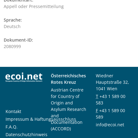
Appell oder Pressemitteilung
Sprache:
Deutsch
Dokument-ID:
2080999
Österreichisches
Wiedner
Rotes Kreuz
Hauptstraße 32,
1041 Wien
Austrian Centre
for Country of
T
+43 1 589 00
Origin and
583
Asylum Research
F
+43 1 589 00
Kontakt
and
589
Impressum & Haftungsausschluss
Documentation
info@ecoi.net
F.A.Q.
(ACCORD)
Datenschutzhinweis