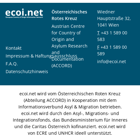
Österreichisches
Wiedner
Rotes Kreuz
Hauptstraße 32,
1041 Wien
Austrian Centre
for Country of
T
+43 1 589 00
Origin and
583
Asylum Research
F
+43 1 589 00
Kontakt
and
589
Impressum & Haftungsausschluss
Documentation
info@ecoi.net
F.A.Q.
(ACCORD)
Datenschutzhinweis
ecoi.net wird vom Österreichischen Roten Kreuz
(Abteilung ACCORD) in Kooperation mit dem
Informationsverbund Asyl & Migration betrieben.
ecoi.net wird durch den Asyl-, Migrations- und
Integrationsfonds, das Bundesministerium für Inneres
und die Caritas Österreich kofinanziert. ecoi.net wird
von ECRE und UNHCR ideell unterstützt.