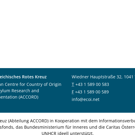
eichisches Rotes Kreuz
Wiedner Hauptstraße 32, 1041
an Centre for Country of Origin
T
+43 1 589 00 583
sylum Research and
F
+43 1 589 00 589
entation (ACCORD)
info@ecoi.net
euz (Abteilung ACCORD) in Kooperation mit dem Informationsverbu
nsfonds, das Bundesministerium für Inneres und die Caritas Österre
UNHCR ideell unterstützt.