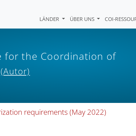
LÄNDER
ÜBER UNS
COI-RESSO
for the Coordination of
s
(Autor)
horization requirements (May 2022)