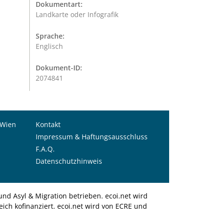
Dokumentart:
Landkarte oder Infografik
Sprache:
Englisch
Dokument-ID:
2074841
 Wien
Kontakt
Impressum & Haftungsausschluss
F.A.Q.
Datenschutzhinweis
nd Asyl & Migration betrieben. ecoi.net wird
ich kofinanziert. ecoi.net wird von ECRE und