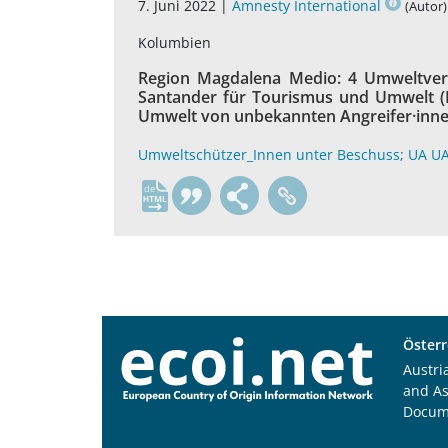
7. Juni 2022 |
Amnesty International
(Autor)
Kolumbien
Region Magdalena Medio: 4 Umweltvert
Santander für Tourismus und Umwelt (
Umwelt von unbekannten Angreifer·inne
Umweltschützer_Innen unter Beschuss; UA U
de
Österr
Austri
and A
Docum