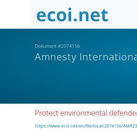
Dokument #2074156
Amnesty Internation
Protect environmental defender
https://www.ecoi.net/en/file/local/2074156/AMR