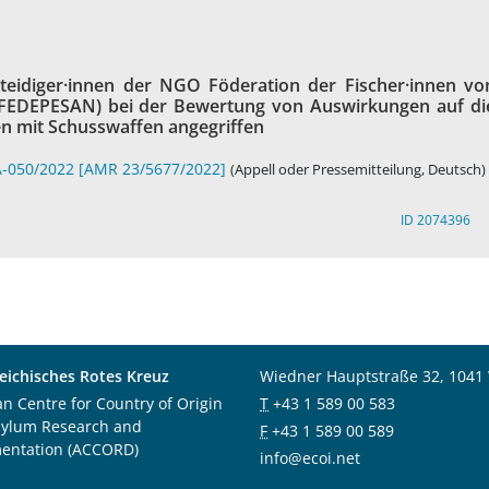
eidiger·innen der NGO Föderation der Fischer·innen vo
FEDEPESAN) bei der Bewertung von Auswirkungen auf di
n mit Schusswaffen angegriffen
A-050/2022 [AMR 23/5677/2022]
(Appell oder Pressemitteilung, Deutsch)
ID 2074396
eichisches Rotes Kreuz
Wiedner Hauptstraße 32, 1041
an Centre for Country of Origin
T
+43 1 589 00 583
sylum Research and
F
+43 1 589 00 589
entation (ACCORD)
info@ecoi.net