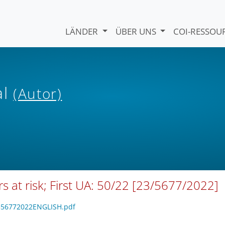
LÄNDER
ÜBER UNS
COI-RESSO
al
(Autor)
s at risk; First UA: 50/22 [23/5677/2022]
2356772022ENGLISH.pdf