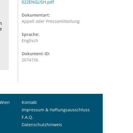
022ENGLISH.pdf
Dokumentart:
Appell oder Pressemitteilung
n
e
Sprache:
Englisch
Dokument-ID:
2074156
 Wien
Kontakt
Impressum & Haftungsausschluss
F.A.Q.
Datenschutzhinweis