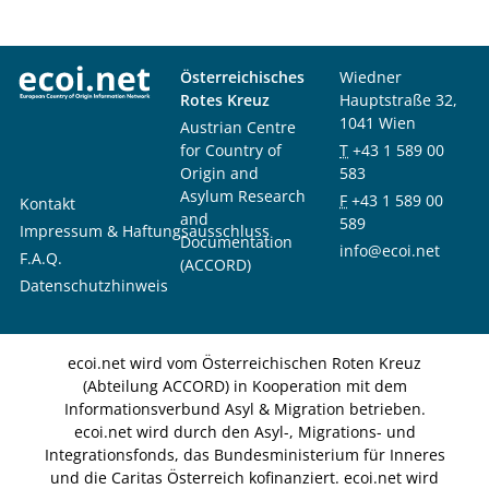
Österreichisches
Wiedner
Rotes Kreuz
Hauptstraße 32,
1041 Wien
Austrian Centre
for Country of
T
+43 1 589 00
Origin and
583
Asylum Research
F
+43 1 589 00
Kontakt
and
589
Impressum & Haftungsausschluss
Documentation
info@ecoi.net
F.A.Q.
(ACCORD)
Datenschutzhinweis
ecoi.net wird vom Österreichischen Roten Kreuz
(Abteilung ACCORD) in Kooperation mit dem
Informationsverbund Asyl & Migration betrieben.
ecoi.net wird durch den Asyl-, Migrations- und
Integrationsfonds, das Bundesministerium für Inneres
und die Caritas Österreich kofinanziert. ecoi.net wird