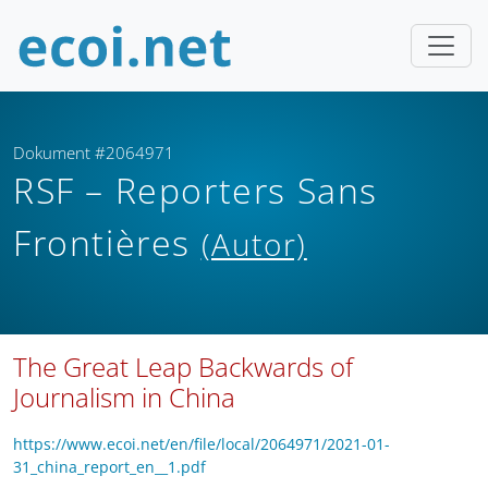
Dokument #2064971
RSF – Reporters Sans
Frontières
(Autor)
The Great Leap Backwards of
Journalism in China
https://www.ecoi.net/en/file/local/2064971/2021-01-
31_china_report_en__1.pdf