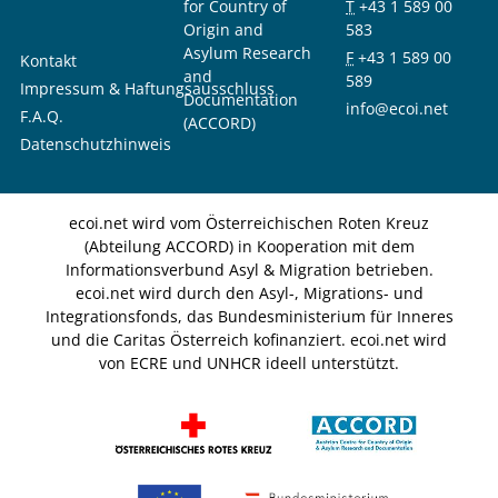
for Country of
T
+43 1 589 00
Origin and
583
Asylum Research
F
+43 1 589 00
Kontakt
and
589
Impressum & Haftungsausschluss
Documentation
info@ecoi.net
F.A.Q.
(ACCORD)
Datenschutzhinweis
ecoi.net wird vom Österreichischen Roten Kreuz
(Abteilung ACCORD) in Kooperation mit dem
Informationsverbund Asyl & Migration betrieben.
ecoi.net wird durch den Asyl-, Migrations- und
Integrationsfonds, das Bundesministerium für Inneres
und die Caritas Österreich kofinanziert. ecoi.net wird
von ECRE und UNHCR ideell unterstützt.