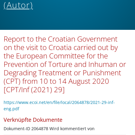
(Autor)
Report to the Croatian Government
on the visit to Croatia carried out by
the European Committee for the
Prevention of Torture and Inhuman or
Degrading Treatment or Punishment
(CPT) from 10 to 14 August 2020
[CPT/Inf (2021) 29]
https://www.ecoi.net/en/file/local/2064878/2021-29-inf-
eng.pdf
Verknüpfte Dokumente
Dokument-ID 2064878 Wird kommentiert von