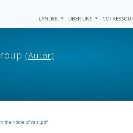
LÄNDER
ÜBER UNS
COI-RESSO
 Group
(Autor)
n-the-riddle-of-raisi.pdf