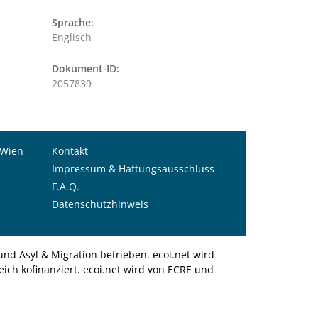
Sprache:
Englisch
Dokument-ID:
2057839
 Wien
Kontakt
Impressum & Haftungsausschluss
F.A.Q.
Datenschutzhinweis
nd Asyl & Migration betrieben. ecoi.net wird
ich kofinanziert. ecoi.net wird von ECRE und