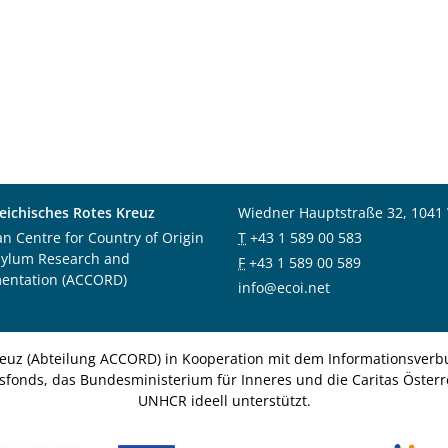
eichisches Rotes Kreuz
Wiedner Hauptstraße 32, 1041
an Centre for Country of Origin
T
+43 1 589 00 583
sylum Research and
F
+43 1 589 00 589
entation (ACCORD)
info@ecoi.net
euz (Abteilung ACCORD) in Kooperation mit dem Informationsverbu
nsfonds, das Bundesministerium für Inneres und die Caritas Österre
UNHCR ideell unterstützt.