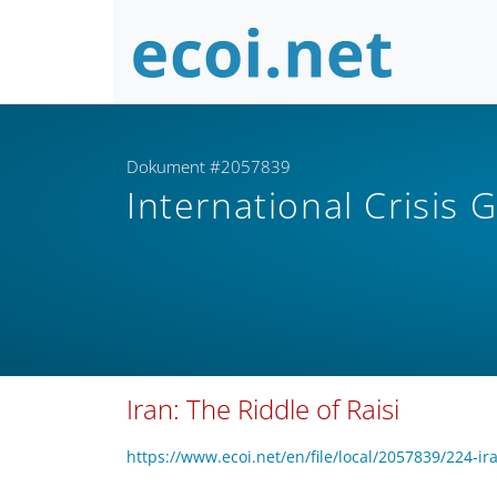
Dokument #2057839
International Crisis
Iran: The Riddle of Raisi
https://www.ecoi.net/en/file/local/2057839/224-ira