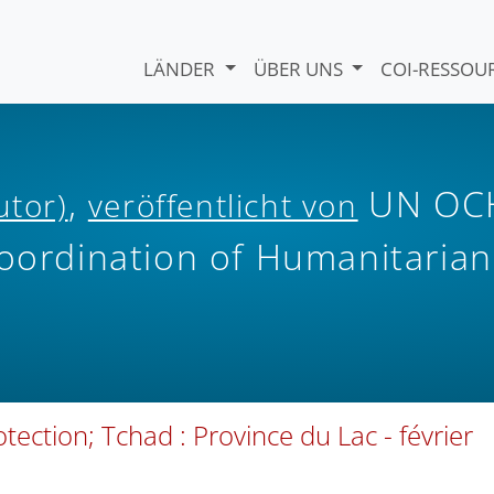
LÄNDER
ÜBER UNS
COI-RESSO
,
UN OC
utor)
veröffentlicht von
Coordination of Humanitarian
ection; Tchad : Province du Lac - février