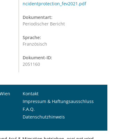
ncidentprotection_fev2021.pdf
Dokumentart:
Periodischer Bericht
Sprache:
Französisch
Dokument-ID:
2051160
 Wien
Kontakt
Impressum & Haftungsausschluss
F.A.Q.
Datenschutzhinweis
nd Asyl & Migration betrieben. ecoi.net wird