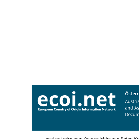
Österr
Austri
and A
Docum
ecoi.net wird vom Österreichischen Roten Kr