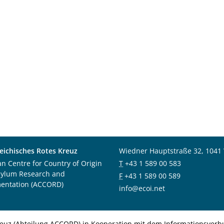
eichisches Rotes Kreuz
Wiedner Hauptstraße 32, 1041
an Centre for Country of Origin
T
+43 1 589 00 583
sylum Research and
F
+43 1 589 00 589
entation (ACCORD)
info@ecoi.net
euz (Abteilung ACCORD) in Kooperation mit dem Informationsverbu