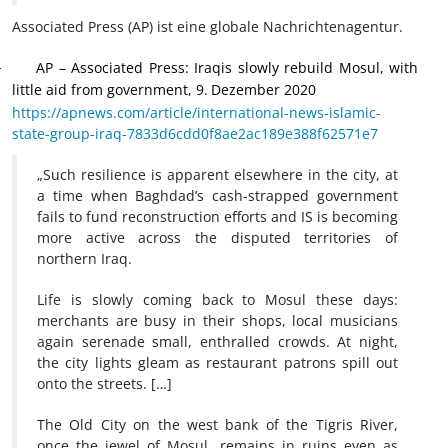
Associated Press (AP) ist eine globale Nachrichtenagentur.
AP – Associated Press: Iraqis slowly rebuild Mosul, with
·
little aid from government, 9.
Dezember 2020
https://apnews.com/article/international-news-islamic-
state-group-iraq-7833d6cdd0f8ae2ac189e388f62571e7
„Such resilience is apparent elsewhere in the city, at
a time when Baghdad’s cash-strapped government
fails to fund reconstruction efforts and IS is becoming
more active across the disputed territories of
northern Iraq.
Life is slowly coming back to Mosul these days:
merchants are busy in their shops, local musicians
again serenade small, enthralled crowds. At night,
the city lights gleam as restaurant patrons spill out
onto the streets. […]
The Old City on the west bank of the Tigris River,
once the jewel of Mosul, remains in ruins even as