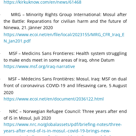
https://kirkuknow.com/en/news/61468
MRG – Minority Rights Group International: Mosul after
·
the Battle: Reparations for civilian harm and the future of
Ninewa, 21.
Jänner 2020
https://www.ecoi.net/en/file/local/2023155/MRG_CFR_Iraq_E
N_Jan201.pdf
MSF – Medicins Sans Frontieres: Health system struggling
·
to make ends meet in some areas of Iraq, ohne Datum
https://www.msf.org/iraq-narrative
MSF – Médecins Sans Frontières: Mosul, Iraq: MSF on dual
·
front of coronavirus COVID-19 and lifesaving care, 5
August
2020
https://www.ecoi.net/en/document/2036122.html
NRC – Norwegian Refugee Council: Three years after end
·
of IS in Mosul, Juli 2020
https://www.nrc.no/globalassets/pdf/briefing-notes/three-
years-after-end-of-is-in-mosul.-covid-19-brings-new-