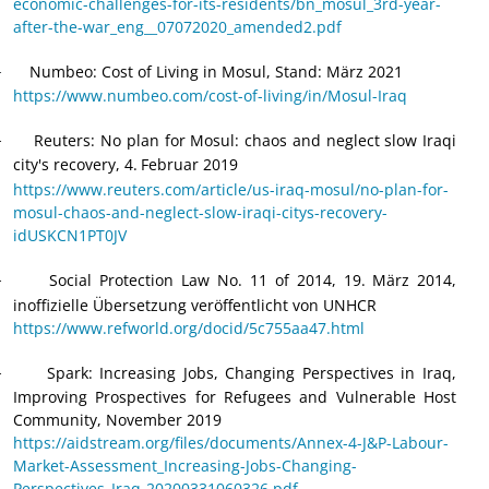
economic-challenges-for-its-residents/bn_mosul_3rd-year-
after-the-war_eng__07072020_amended2.pdf
Numbeo: Cost of Living in Mosul, Stand: März 2021
·
https://www.numbeo.com/cost-of-living/in/Mosul-Iraq
Reuters: No plan for Mosul: chaos and neglect slow Iraqi
·
city's recovery, 4.
Februar 2019
https://www.reuters.com/article/us-iraq-mosul/no-plan-for-
mosul-chaos-and-neglect-slow-iraqi-citys-recovery-
idUSKCN1PT0JV
Social Protection Law No. 11 of 2014, 19.
März 2014,
·
inoffizielle Übersetzung veröffentlicht von UNHCR
https://www.refworld.org/docid/5c755aa47.html
Spark: Increasing Jobs, Changing Perspectives in Iraq,
·
Improving Prospectives for Refugees and Vulnerable Host
Community, November 2019
https://aidstream.org/files/documents/Annex-4-J&P-Labour-
Market-Assessment_Increasing-Jobs-Changing-
Perspectives_Iraq-20200331060326.pdf