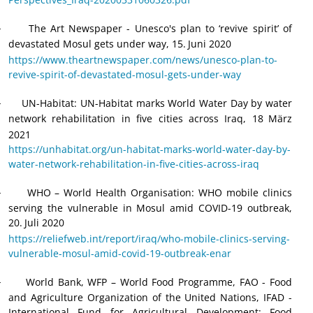
The Art Newspaper - Unesco's plan to ‘revive spirit’ of
·
devastated Mosul gets under way, 15.
Juni 2020
https://www.theartnewspaper.com/news/unesco-plan-to-
revive-spirit-of-devastated-mosul-gets-under-way
UN-Habitat: UN-Habitat marks World Water Day by water
·
network rehabilitation in five cities across Iraq, 18
März
2021
https://unhabitat.org/un-habitat-marks-world-water-day-by-
water-network-rehabilitation-in-five-cities-across-iraq
WHO – World Health Organisation: WHO mobile clinics
·
serving the vulnerable in Mosul amid COVID-19 outbreak,
20.
Juli 2020
https://reliefweb.int/report/iraq/who-mobile-clinics-serving-
vulnerable-mosul-amid-covid-19-outbreak-enar
World Bank, WFP – World Food Programme, FAO - Food
·
and Agriculture Organization of the United Nations, IFAD -
International Fund for Agricultural Development: Food