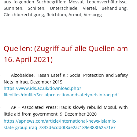
aus folgenden Suchbegriffen: Mossul, Lebensverhältnisse,
Sunniten, Schiiten, Unterschiede, Viertel, Behandlung,
Gleichberechtigung, Reichtum, Armut, Versorgg
Quellen:
(Zugriff auf alle Quellen am
16.
April 2021
)
Alzobaidee, Hasan Latef K.: Social Protection and Safety
·
Nets in Iraq, Dezember 2015
https://www.ids.ac.uk/download.php?
file=files/dmfile/SocialprotectionandsafetynetsinIraq.pdf
AP – Associated Press: Iraqis slowly rebuild Mosul, with
·
little aid from government, 9.
Dezember 2020
https://apnews.com/article/international-news-islamic-
state-group-iraq-7833d6cdd0f8ae2ac189e388f62571e7