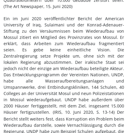
Quadratkilometern über 10.000 Gebäude zerstört seien.
(The Art Newspaper, 15. Juni 2020)
Ein im Juni 2020 veröffentlichter Bericht der American
University of Iraq, Sulaimani und der Konrad-Adenauer-
Stiftung zu den Versäumnissen beim Wiederaufbau von
Mossul zitiert ein Mitglied des Provinzrates von Mossul. Er
erklärt, dass Arbeiten zum Wiederaufbau fragmentiert
seien. Es gebe keine einheitliche Vision. Die
Zentralregierung setze Projekte um, ohne sich mit der
lokalen Regierung abzustimmen. Der irakische Staat sei
jedoch nicht der einzige am Wiederaufbau beteiligte Akteur.
Das Entwicklungsprogramm der Vereinten Nationen, UNDP,
habe alle Wasseraufbereitungsanlagen und
Umspannwerke, drei Entbindungskliniken, 144 Schulen, 40
Colleges an der Universität Mosul und neun Polizeistationen
in Mossul wiederaufgebaut. UNDP habe außerdem über
2000 Häuser fertiggestellt, mit dem Ziel, insgesamt 15.000
Häuser fertigzustellen. (IRIS, 10.
Juni 2020, S.
13-14) Der
Bericht stellt weiters fest, dass Korruption ein Problem beim
Wiederaufbau darstelle, sowie Vernachlässigung durch die
Regierung. UNDP habe zum Beispiel Schulen aufgebaut, die