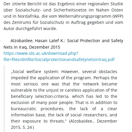
Der zitierte Bericht ist das Ergebnis einer regionalen Studie
über Sozialschutz- und Sicherheitsnetze im Nahen Osten
und in Nordafrika, die vom Welternährungsprogramm (WFP)
des Zentrums für Sozialschutz in Auftrag gegeben und vom
Autor durchgeführt wurde.
Alzobaidee, Hasan Latef K.: Social Protection and Safety
·
Nets in Iraq, Dezember 2015
https://www.ids.ac.uk/download.php?
file=files/dmfile/SocialprotectionandsafetynetsinIraq.pdf
„Social welfare system: However, several obstacles
impeded the application of the program. Perhaps the
most serious one was that the network became
vulnerable to the unjust or careless application of the
beneficiary selection-criteria, which has led to the
exclusion of many poor people. That is in addition to
bureaucratic procedures, the lack of a clear
information base, the lack of social researchers, and
their exposure to threats.“
(Alzobaidee., Dezember
2015, S.
24
)