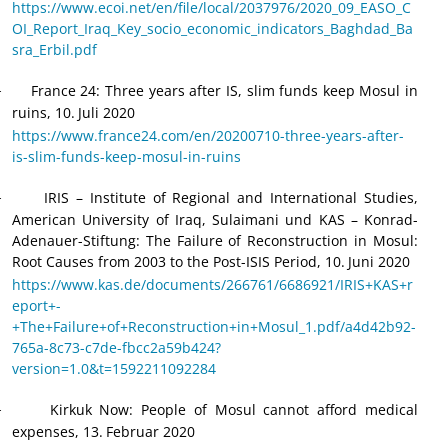
https://www.ecoi.net/en/file/local/2037976/2020_09_EASO_C
OI_Report_Iraq_Key_socio_economic_indicators_Baghdad_Ba
sra_Erbil.pdf
France 24: Three years after IS, slim funds keep Mosul in
·
ruins, 10.
Juli 2020
https://www.france24.com/en/20200710-three-years-after-
is-slim-funds-keep-mosul-in-ruins
IRIS – Institute of Regional and International Studies,
·
American University of Iraq, Sulaimani und KAS – Konrad-
Adenauer-Stiftung: The Failure of Reconstruction in Mosul:
Root Causes from 2003 to the Post-ISIS Period, 10.
Juni 2020
https://www.kas.de/documents/266761/6686921/IRIS+KAS+r
eport+-
+The+Failure+of+Reconstruction+in+Mosul_1.pdf/a4d42b92-
765a-8c73-c7de-fbcc2a59b424?
version=1.0&t=1592211092284
Kirkuk Now: People of Mosul cannot afford medical
·
expenses, 13.
Februar 2020