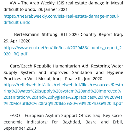
AW – The Arab Weekly: ISIS real estate damage in Mosul
·
difficult to undo, 28.
Jänner 2021
https://thearabweekly.com/isis-real-estate-damage-mosul-
difficult-undo
Bertelsmann Stiftung: BTI 2020 Country Report Iraq,
·
29.
April 2020
https://www.ecoi.net/en/file/local/2029486/country_report_2
020_IRQ.pdf
Care/Czech Republic Humanitarian Aid: Restoring Water
·
Supply System and improved Sanitation and Hygiene
Practices in West Mosul, Iraq – Phase III, Juni 2020
https://reliefweb.int/sites/reliefweb.int/files/resources/Resto
ring%20water%20supply%20system%20and%20improved%
20sanitation%20and%20hygiene%20practices%20in%20Wes
t%20Mosul%2C%20Iraq%20%E2%80%93%20Phase%20III.pdf
EASO – European Asylum Support Office
: Iraq; Key socio-
·
economic indicators; For Baghdad, Basra and Erbil,
September 2020