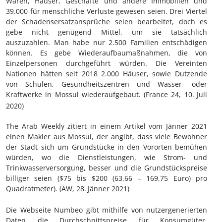
Waren, Häuser, Geschäfte und andere Immobilien und
39.000 für menschliche Verluste gewesen seien. Drei Viertel
der Schadensersatzansprüche seien bearbeitet, doch es
gebe nicht genügend Mittel, um sie tatsächlich
auszuzahlen. Man habe nur 2.500 Familien entschädigen
können. Es gebe Wiederaufbaumaßnahmen, die von
Einzelpersonen durchgeführt würden. Die Vereinten
Nationen hätten seit 2018 2.000 Häuser, sowie Dutzende
von Schulen, Gesundheitszentren und Wasser- oder
Kraftwerke in Mossul wiederaufgebaut. (France 24, 10.
Juli
2020)
The Arab Weekly zitiert in einem Artikel vom Jänner 2021
einen Makler aus Mossul, der angibt, dass viele Bewohner
der Stadt sich um Grundstücke in den Vororten bemühen
würden, wo die Dienstleistungen, wie Strom- und
Trinkwasserversorgung, besser und die Grundstückspreise
billiger seien ($75 bis $200 (63,66 – 169,75 Euro) pro
Quadratmeter). (AW, 28.
Jänner 2021)
Die Webseite Numbeo gibt mithilfe von nutzergenerierten
Daten die Durchschnittspreise für Konsumgüter,