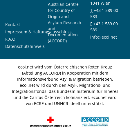
1041 Wien
Austrian Centre
for Country of
T
+43 1 589 00
Origin and
583
Asylum Research
F
+43 1 589 00
Kontakt
and
589
Impressum & Haftungsausschluss
Documentation
info@ecoi.net
F.A.Q.
(ACCORD)
Datenschutzhinweis
ecoi.net wird vom Österreichischen Roten Kreuz
(Abteilung ACCORD) in Kooperation mit dem
Informationsverbund Asyl & Migration betrieben.
ecoi.net wird durch den Asyl-, Migrations- und
Integrationsfonds, das Bundesministerium für Inneres
und die Caritas Österreich kofinanziert. ecoi.net wird
von ECRE und UNHCR ideell unterstützt.