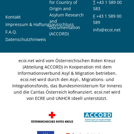
for Country of
T
+43 1 589 00
Origin and
583
Asylum Research
F
+43 1 589 00
Kontakt
and
589
Impressum & Haftungsausschluss
Documentation
info@ecoi.net
F.A.Q.
(ACCORD)
Datenschutzhinweis
ecoi.net wird vom Österreichischen Roten Kreuz
(Abteilung ACCORD) in Kooperation mit dem
Informationsverbund Asyl & Migration betrieben.
ecoi.net wird durch den Asyl-, Migrations- und
Integrationsfonds, das Bundesministerium für Inneres
und die Caritas Österreich kofinanziert. ecoi.net wird
von ECRE und UNHCR ideell unterstützt.