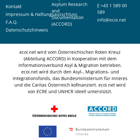
Asylum Research
F
+43 1 589 00
Kontakt
and
589
Impressum & Haftungsausschluss
Documentation
info@ecoi.net
F.A.Q.
(ACCORD)
Datenschutzhinweis
ecoi.net wird vom Österreichischen Roten Kreuz
(Abteilung ACCORD) in Kooperation mit dem
Informationsverbund Asyl & Migration betrieben.
ecoi.net wird durch den Asyl-, Migrations- und
Integrationsfonds, das Bundesministerium für Inneres
und die Caritas Österreich kofinanziert. ecoi.net wird
von ECRE und UNHCR ideell unterstützt.