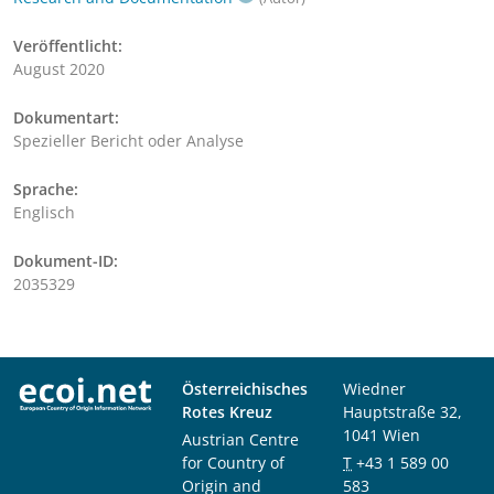
Veröffentlicht:
August 2020
Dokumentart:
Spezieller Bericht oder Analyse
Sprache:
Englisch
Dokument-ID:
2035329
Österreichisches
Wiedner
Rotes Kreuz
Hauptstraße 32,
1041 Wien
Austrian Centre
for Country of
T
+43 1 589 00
Origin and
583