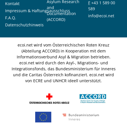
Asylum Research
F
+43 1 589 00
Kontakt
and
589
Impressum & Haftungsausschluss
Documentation
info@ecoi.net
F.A.Q.
(ACCORD)
Datenschutzhinweis
ecoi.net wird vom Österreichischen Roten Kreuz
(Abteilung ACCORD) in Kooperation mit dem
Informationsverbund Asyl & Migration betrieben.
ecoi.net wird durch den Asyl-, Migrations- und
Integrationsfonds, das Bundesministerium für Inneres
und die Caritas Österreich kofinanziert. ecoi.net wird
von ECRE und UNHCR ideell unterstützt.