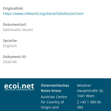
Originallink:
https://www.refworld.org/docid/5ebd0a2a4.html
Dokumentart:
Nationales Gesetz
Sprache:
Englisch
Dokument-ID:
2030146
Österreichisches
Wiedner
Rotes Kreuz
Hauptstraße 32,
1041 Wien
Austrian Centre
for Country of
T
+43 1 589 00
Origin and
583