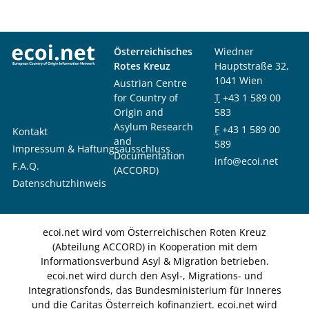
Österreichisches
Wiedner
Rotes Kreuz
Hauptstraße 32,
1041 Wien
Austrian Centre
for Country of
T
+43 1 589 00
Origin and
583
Asylum Research
F
+43 1 589 00
Kontakt
and
589
Impressum & Haftungsausschluss
Documentation
info@ecoi.net
F.A.Q.
(ACCORD)
Datenschutzhinweis
ecoi.net wird vom Österreichischen Roten Kreuz
(Abteilung ACCORD) in Kooperation mit dem
Informationsverbund Asyl & Migration betrieben.
ecoi.net wird durch den Asyl-, Migrations- und
Integrationsfonds, das Bundesministerium für Inneres
und die Caritas Österreich kofinanziert. ecoi.net wird