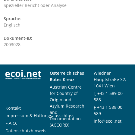
Spezieller Bericht oder Analyse
Sprache:
Englisch
Dokument-ID:
2003028
Österreichisches
Wiedner
Rotes Kreuz
Hauptstraße 32,
1041 Wien
Austrian Centre
for Country of
T
+43 1 589 00
Origin and
583
Asylum Research
F
+43 1 589 00
Kontakt
and
589
Impressum & Haftungsausschluss
Documentation
info@ecoi.net
F.A.Q.
(ACCORD)
Datenschutzhinweis