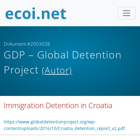
Dokument #2003028
GDP – Global Detention
Project
(Autor)
Immigration Detention in Croatia
https://www.globaldetentionproject.org/wp-
content/uploads/2016/10/Croatia_detention_report_v2.pdf