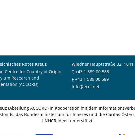
eichisches Rotes Kreuz
Wiedner Hauptstraße 32, 1041
an Centre for Country of Origin
T
+43 1 589 00 583
sylum Research and
F
+43 1 589 00 589
entation (ACCORD)
info@ecoi.net
euz (Abteilung ACCORD) in Kooperation mit dem Informationsverbu
nsfonds, das Bundesministerium für Inneres und die Caritas Österre
UNHCR ideell unterstützt.