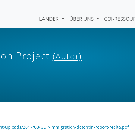
LÄNDER
ÜBER UNS
COI-RESSO
ion Project
(Autor)
ent/uploads/2017/08/GDP-immigration-detentin-report-Malta.pdf