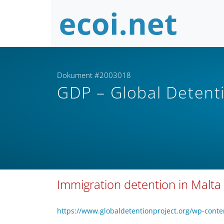
Dokument #2003018
GDP – Global Detent
Immigration detention in Malta
https://www.globaldetentionproject.org/wp-cont