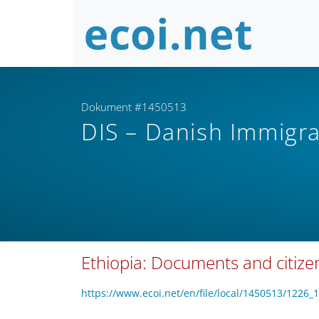
Dokument #1450513
DIS – Danish Immigra
Ethiopia: Documents and citize
https://www.ecoi.net/en/file/local/1450513/1226