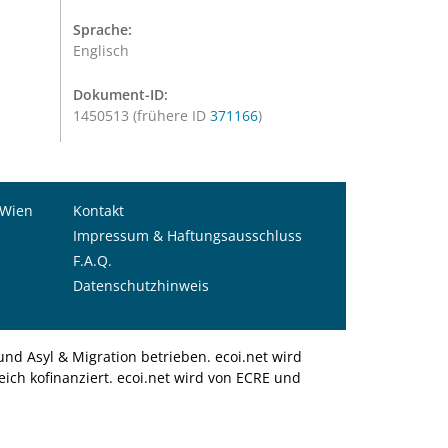
Sprache:
Englisch
Dokument-ID:
1450513 (frühere ID
371166
)
 Wien
Kontakt
Impressum & Haftungsausschluss
F.A.Q.
Datenschutzhinweis
nd Asyl & Migration betrieben. ecoi.net wird
ich kofinanziert. ecoi.net wird von ECRE und