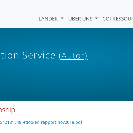
LÄNDER
ÜBER UNS
COI-RESSO
tion Service
(Autor)
nship
_1542181548_etiopien-rapport-nov2018.pdf