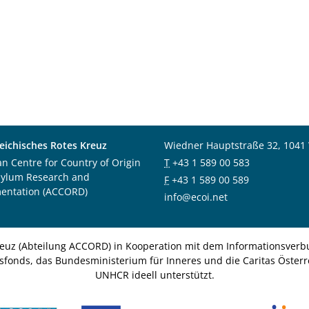
eichisches Rotes Kreuz
Wiedner Hauptstraße 32, 1041
an Centre for Country of Origin
T
+43 1 589 00 583
sylum Research and
F
+43 1 589 00 589
entation (ACCORD)
info@ecoi.net
euz (Abteilung ACCORD) in Kooperation mit dem Informationsverbu
nsfonds, das Bundesministerium für Inneres und die Caritas Österre
UNHCR ideell unterstützt.