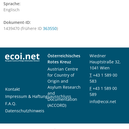
Sprache:
Englisch
Dokument-ID:
1439470 (frühere ID
363550
)
Österreichisches
Wiedner
Rotes Kreuz
Hauptstraße 32,
1041 Wien
Austrian Centre
for Country of
T
+43 1 589 00
Origin and
583
Asylum Research
F
+43 1 589 00
Kontakt
and
589
Impressum & Haftungsausschluss
Documentation
info@ecoi.net
F.A.Q.
(ACCORD)
Datenschutzhinweis