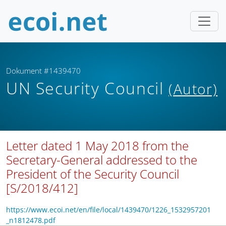
Dokument #1439470
UN Security Council
(Autor)
Letter dated 1 May 2018 from the
Secretary-General addressed to the
President of the Security Council
[S/2018/412]
https://www.ecoi.net/en/file/local/1439470/1226_1532957201
_n1812478.pdf