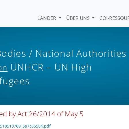
LÄNDER
ÜBER UNS
COI-RESSO
Bodies / National Authorities
UNHCR – UN High
on
fugees
ed by Act 26/2014 of May 5
_1518513769_5a7c65504.pdf