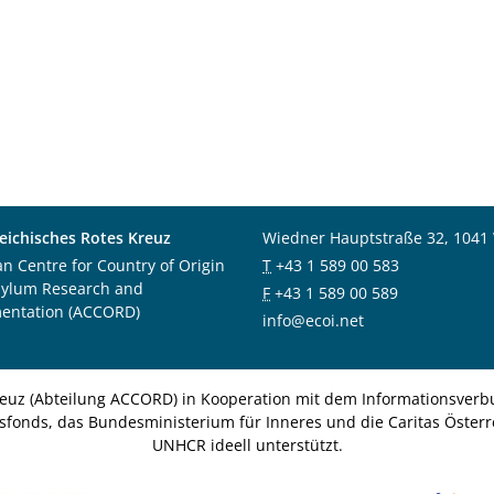
eichisches Rotes Kreuz
Wiedner Hauptstraße 32, 1041
an Centre for Country of Origin
T
+43 1 589 00 583
sylum Research and
F
+43 1 589 00 589
entation (ACCORD)
info@ecoi.net
euz (Abteilung ACCORD) in Kooperation mit dem Informationsverbu
nsfonds, das Bundesministerium für Inneres und die Caritas Österre
UNHCR ideell unterstützt.