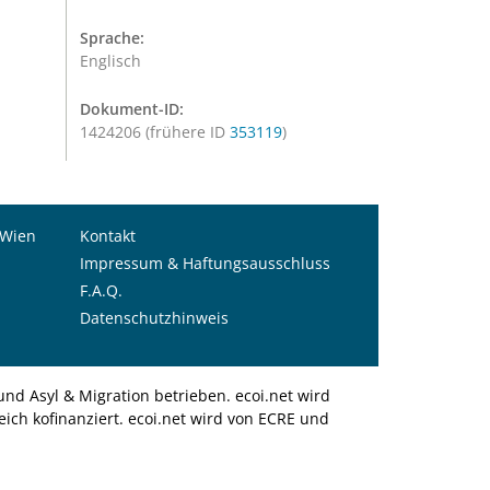
Sprache:
Englisch
Dokument-ID:
1424206 (frühere ID
353119
)
 Wien
Kontakt
Impressum & Haftungsausschluss
F.A.Q.
Datenschutzhinweis
nd Asyl & Migration betrieben. ecoi.net wird
ich kofinanziert. ecoi.net wird von ECRE und