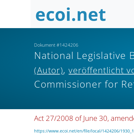
Dokument #1424206
National Legislative 
,
(Autor)
veröffentlicht v
Commissioner for Re
Act 27/2008 of June 30, amend
https://www.ecoi.net/en/file/local/1424206/1930