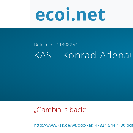
Dokument #1408254
KAS – Konrad-Adenau
„Gambia is back“
http://www.kas.de/wf/doc/kas_47824-544-1-30.p