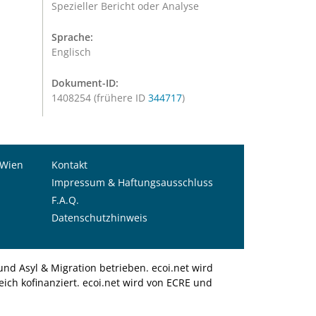
Spezieller Bericht oder Analyse
Sprache:
Englisch
Dokument-ID:
1408254 (frühere ID
344717
)
 Wien
Kontakt
Impressum & Haftungsausschluss
F.A.Q.
Datenschutzhinweis
nd Asyl & Migration betrieben. ecoi.net wird
ich kofinanziert. ecoi.net wird von ECRE und