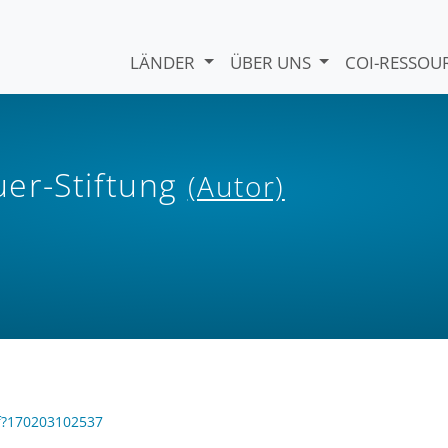
LÄNDER
ÜBER UNS
COI-RESSO
er-Stiftung
(Autor)
df?170203102537