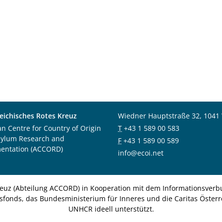
eichisches Rotes Kreuz
Wiedner Hauptstraße 32, 1041
an Centre for Country of Origin
T
+43 1 589 00 583
sylum Research and
F
+43 1 589 00 589
entation (ACCORD)
info@ecoi.net
euz (Abteilung ACCORD) in Kooperation mit dem Informationsverbu
nsfonds, das Bundesministerium für Inneres und die Caritas Österre
UNHCR ideell unterstützt.