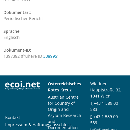
Dokumentart:
Periodischer Bericht
Sprache:
Englisch
Dokument-ID:
1397382 (frühere ID
338995
)
Österreichisches
Wiedner
Rotes Kreuz
Hauptstraße 32,
1041 Wien
Austrian Centre
for Country of
T
+43 1 589 00
Origin and
583
Asylum Research
F
+43 1 589 00
Kontakt
and
589
Impressum & Haftungsausschluss
Documentation
info@ecoi.net