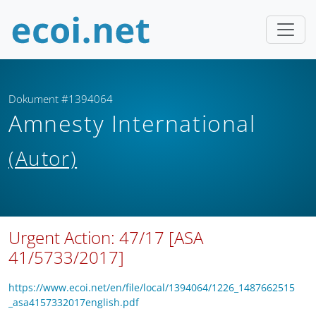
Dokument #1394064
Amnesty International
(Autor)
Urgent Action: 47/17 [ASA
41/5733/2017]
https://www.ecoi.net/en/file/local/1394064/1226_1487662515
_asa4157332017english.pdf