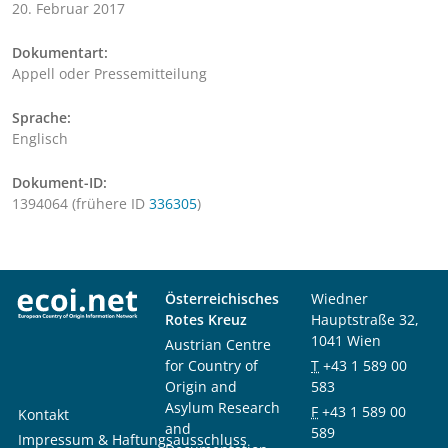
20. Februar 2017
Dokumentart:
Appell oder Pressemitteilung
Sprache:
Englisch
Dokument-ID:
1394064 (frühere ID
336305
)
Österreichisches
Wiedner
Rotes Kreuz
Hauptstraße 32,
1041 Wien
Austrian Centre
for Country of
T
+43 1 589 00
Origin and
583
Asylum Research
F
+43 1 589 00
Kontakt
and
589
Impressum & Haftungsausschluss