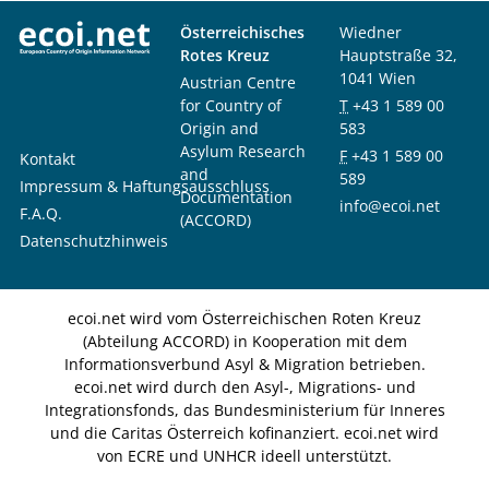
Österreichisches
Wiedner
Rotes Kreuz
Hauptstraße 32,
1041 Wien
Austrian Centre
for Country of
T
+43 1 589 00
Origin and
583
Asylum Research
F
+43 1 589 00
Kontakt
and
589
Impressum & Haftungsausschluss
Documentation
info@ecoi.net
F.A.Q.
(ACCORD)
Datenschutzhinweis
ecoi.net wird vom Österreichischen Roten Kreuz
(Abteilung ACCORD) in Kooperation mit dem
Informationsverbund Asyl & Migration betrieben.
ecoi.net wird durch den Asyl-, Migrations- und
Integrationsfonds, das Bundesministerium für Inneres
und die Caritas Österreich kofinanziert. ecoi.net wird
von ECRE und UNHCR ideell unterstützt.