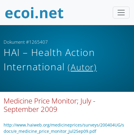
Dokument #1265407
HAI – Health Action
International
(Autor)
Medicine Price Monitor; July -
September 2009
http://www.haiweb.org/medicineprices/surveys/200404UG/s
docs/e_medicine_price_monitor_Jul2Sep09.pdf