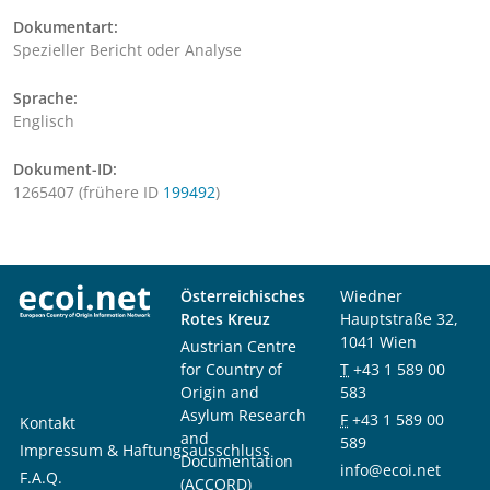
Dokumentart:
Spezieller Bericht oder Analyse
Sprache:
Englisch
Dokument-ID:
1265407 (frühere ID
199492
)
Österreichisches
Wiedner
Rotes Kreuz
Hauptstraße 32,
1041 Wien
Austrian Centre
for Country of
T
+43 1 589 00
Origin and
583
Asylum Research
F
+43 1 589 00
Kontakt
and
589
Impressum & Haftungsausschluss
Documentation
info@ecoi.net
F.A.Q.
(ACCORD)