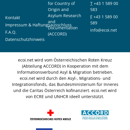
for Country of
T
+43 1 589 00
Origin and
583
Asylum Research
F
+43 1 589 00
Kontakt
and
589
Impressum & Haftungsausschluss
Documentation
info@ecoi.net
F.A.Q.
(ACCORD)
Datenschutzhinweis
ecoi.net wird vom Österreichischen Roten Kreuz
(Abteilung ACCORD) in Kooperation mit dem
Informationsverbund Asyl & Migration betrieben.
ecoi.net wird durch den Asyl-, Migrations- und
Integrationsfonds, das Bundesministerium für Inneres
und die Caritas Österreich kofinanziert. ecoi.net wird
von ECRE und UNHCR ideell unterstützt.