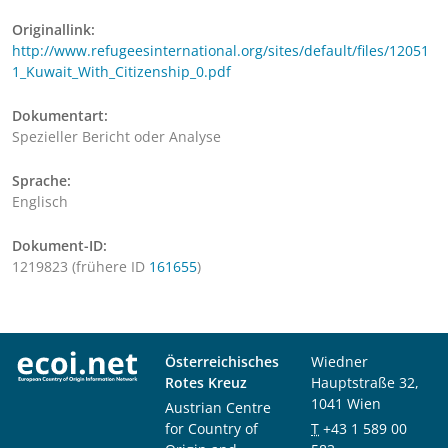
Originallink:
http://www.refugeesinternational.org/sites/default/files/12051
1_Kuwait_With_Citizenship_0.pdf
Dokumentart:
Spezieller Bericht oder Analyse
Sprache:
Englisch
Dokument-ID:
1219823 (frühere ID
161655
)
Österreichisches
Wiedner
Rotes Kreuz
Hauptstraße 32,
1041 Wien
Austrian Centre
for Country of
T
+43 1 589 00