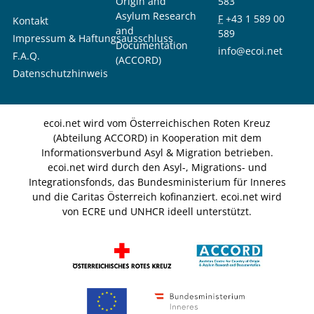
Origin and
583
Asylum Research
F
+43 1 589 00
Kontakt
and
589
Impressum & Haftungsausschluss
Documentation
info@ecoi.net
F.A.Q.
(ACCORD)
Datenschutzhinweis
ecoi.net wird vom Österreichischen Roten Kreuz
(Abteilung ACCORD) in Kooperation mit dem
Informationsverbund Asyl & Migration betrieben.
ecoi.net wird durch den Asyl-, Migrations- und
Integrationsfonds, das Bundesministerium für Inneres
und die Caritas Österreich kofinanziert. ecoi.net wird
von ECRE und UNHCR ideell unterstützt.